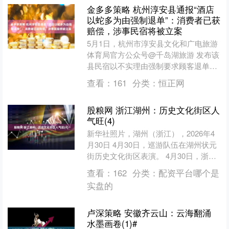
金多多策略 杭州淳安县通报“酒店
以蛇多为由强制退单”：消费者已获
赔偿，涉事民宿将被立案
5月1日，杭州市淳安县文化和广电旅游
体育局官方公众号@千岛湖旅游 发布该
县民宿以不实理由强制要求顾客退单的
处理情况通报： 4月30日，网络出现我
查看：
161
分类：
恒正网
县民宿以“酒店劝....
股粮网 浙江湖州：历史文化街区人
气旺(4)
新华社照片，湖州（浙江），2026年4
月30日 4月30日，巡游队伍在湖州状元
街历史文化街区表演。 4月30日，浙江
省湖州市吴兴区爱山街道在历史文化街
查看：
162
分类：
配资平台哪个是
区举办状元....
实盘的
卢深策略 安徽齐云山：云海翻涌
水墨画卷(1)#