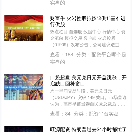
实盘的
财富牛 火岩控股拟按“2供1”基准进
行供股
热点栏目 自选股 数据中心 行情中心 资
金流向 模拟交易 客户端 火岩控股
（01909）发布公告，公司建议透过按
于记录日期每持有2股股份获发1股供股
查看：
188
分类：
配资平台哪个是
股份之基准，....
实盘的
口袋超盘 美元兑日元开盘跳涨，开
启缺口回补窗口
周一早间交易时段，美元兑日元
（USD/JPY）突破 149 关口。市场普遍
认为，高市早苗当选自民党总裁后，将
阻碍日本央行加息；但激进的外汇交易
查看：
84
分类：
配资平台实盘
员将关注上周五以来....
旺源配资 特朗普过去24小时都忙了