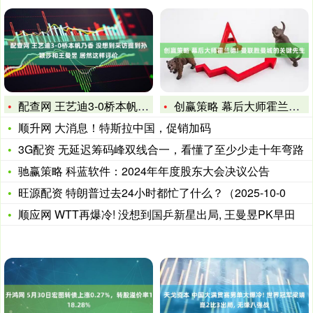
配查网 王艺迪3-0桥本帆乃香 没想到采访提到孙颖莎和王曼昱
创赢策略 幕后大师霍兰德! 曼联胜曼城的关键先生
顺升网 大消息！特斯拉中国，促销加码
3G配资 无延迟筹码峰双线合一，看懂了至少少走十年弯路
驰赢策略 科蓝软件：2024年年度股东大会决议公告
旺源配资 特朗普过去24小时都忙了什么？（2025-10-0
顺应网 WTT再爆冷! 没想到国乒新星出局, 王曼昱PK早田