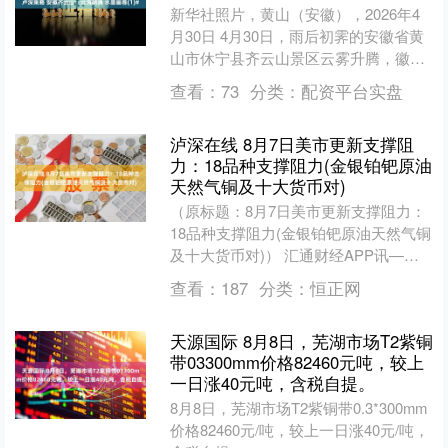
新华社照片，黄山（安徽），2026年4
月30日 4月30日，雨后初霁的安徽省黄
山市休宁县齐云山景区云雾升腾，徽派
民居与山峦在云雾中若隐若现，美如画
查看：
73
分类：
配资平台实盘
卷（无人机照片....
泸深在线 8月7日美市更新支撑阻
力：18品种支撑阻力(金银铂钯原油
天然气铜及十大货币对)
（原标题：8月7日美市更新支撑阻力：
18品种支撑阻力(金银铂钯原油天然气铜
及十大货币对)） 汇通财经APP讯——8
月7日美市更新的黄金、白银、铂金、钯
查看：
187
分类：
恒正网
金、原油、....
天源国际 8月8日，芜湖市场T2紫铜
带03300mm价格82460元吨，较上
一日涨40元吨，含税自提。
8月8日，芜湖市场T2紫铜带0.3*300mm
价格82460元/吨，较上一日涨40元/吨，