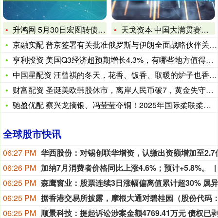
升鸿网 5月30日宏图转债上涨0.27%，转股溢价率118.
天戈资本 中国大满贯赛男单大爆冷! 世界冠军梁靖崑2比3出局
京融实配 普京签署有关批准俄罗斯与伊朗全面战略伙伴关系条约的
亨利投资 美国Q3经济超预期增长4.3%，有哪些地方值得关注
中国星配资 汪曾祺的冬天，花香、饭香、取暖的炉子也香……
财富配资 圣诞美欧韩股休市，离岸人民币破7，黄金失守4500
驰盈优配 察兴龙摘银、冯莹莹夺铜！2025年国际柔联柔道大奖
全球股市快讯
06:27 PM
06:26 PM
加纳7月消费者价格同比上涨4.6%；预计+5.8%。
06:25 PM
06:25 PM
06:25 PM