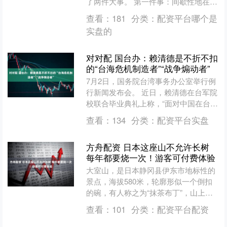
了两件大事。 第一件事：间歇性地在日
本与那国岛以南的专属经济区内航行。
查看：
181
分类：
配资平台哪个是
第二件事：对该海域....
实盘的
对对配 国台办：赖清德是不折不扣
的“台海危机制造者”“战争煽动者”
7月2日，国务院台湾事务办公室举行例
行新闻发布会。 近日，赖清德在台军院
校联合毕业典礼上称，“面对中国在台海
周边军事行动，台湾将持续提升自我防
查看：
134
分类：
配资平台实盘
卫，与民主友盟合作....
方舟配资 日本这座山不允许长树
每年都要烧一次！游客可付费体验
大室山，是日本静冈县伊东市地标性的
景点，海拔580米，轮廓形似一个倒扣
的碗，有人称之为“抹茶布丁”，山上没
有一棵树木，长满了草。 这些草春天开
查看：
101
分类：
配资平台配资
始生长，5月份山体....