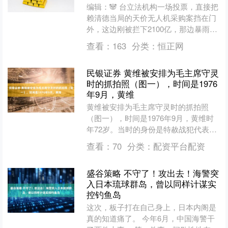
编辑：🐼 台立法机构一场投票，直接把
赖清德当局的天价无人机采购案挡在门
外，这边刚被拦下2100亿，那边暴雨淹
水就来了，赖清德转头就开始哭穷，质
查看：
163
分类：
恒正网
问“拿什么救灾”。....
民银证券 黄维被安排为毛主席守灵
时的抓拍照（图一），时间是1976
年9月，黄维
黄维被安排为毛主席守灵时的抓拍照
（图一），时间是1976年9月，黄维时
年72岁。当时的身份是特赦战犯代表、
全国政协文史专员，他与同为特赦战犯
查看：
70
分类：
配资平台配资
的杜聿明、宋希濂等前....
盛谷策略 不守了！攻出去！海警突
入日本琉球群岛，曾以同样计谋实
控钓鱼岛
这次，板子打在自己身上，日本内阁是
真的知道痛了。 今年6月，中国海警干