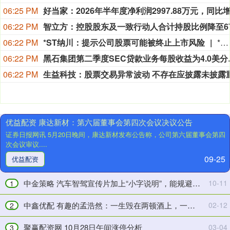
06:25 PM
06:22 PM
06:22 PM
*ST纳川：提示公司股票可能被终止上市风险
*ST纳川公告称，公司2025年度利润总额、净利润等为负值，扣除后营收低于1亿元，期末净资产为-1.48亿元，2024-2025年度内控审计报告为否定意见，2026年4月29日起被实施退市风险警示。若2026年年度报告出现经审计的利润总额等为负值且扣除后营收低于1亿元等情形之一，公司股票将被终止上市。截至公告披露日，退市风险警示及其他风险警示尚未消除。
嘉
汇
升
06:22 PM
黑石集团第二季度S
优
鸿
06:22 PM
配
网
交
5
易
月
佳
30
优益配资 康达新材：第六届董事会第四次会议决议公告
合
日
证券日报网讯 5月20日晚间，康达新材发布公告称，公司第六届董事会第四
科
宏
次会议审议....
技：
图
09-25
2024
转
优益配资
年
债
年
上
中金策略 汽车智驾宣传片加上“小字说明”，能规避虚假宣传吗？律师解读
10-11
1
度
涨
股
0.27%，
中鑫优配 有趣的孟浩然：一生毁在两顿酒上，一顿丢了官，一顿要了命
02-12
2
东
转
会
股
聚赢配资网 10月28日午间涨停分析
03-04
3