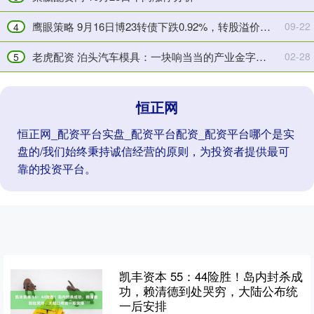
决
溢
议
价
鹰眼策略 9月16日博23转债下跌0.92%，转股溢价率11.6%
09-22
4
公
率
老虎配资 泊头汽车模具：一块响当当的产业金字招牌
02-28
告
118.28%
5
恒正网
恒正网_配资平台实盘_配资平台配资_配资平台哪个是实
盘的/我们始终秉持诚信经营的原则，为投资者提供最可
靠的投资平台。
凯丰资本 55：44险胜！岛内封杀成
功，赖清德到处哭穷，大陆公布统
一后安排