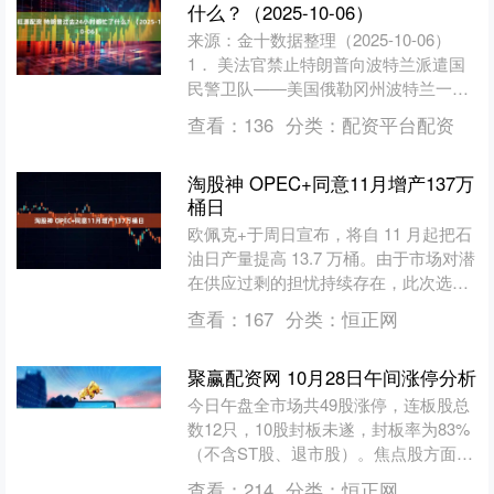
什么？（2025-10-06）
来源：金十数据整理（2025-10-06）
1． 美法官禁止特朗普向波特兰派遣国
民警卫队——美国俄勒冈州波特兰一名
联邦法官裁定，禁止特朗普在针对其移
查看：
136
分类：
配资平台配资
民政策的抗议....
淘股神 OPEC+同意11月增产137万
桶日
欧佩克+于周日宣布，将自 11 月起把石
油日产量提高 13.7 万桶。由于市场对潜
在供应过剩的担忧持续存在，此次选择
的月度增幅与 10 月持平，幅度相对温
查看：
167
分类：
恒正网
和。 ....
聚赢配资网 10月28日午间涨停分析
今日午盘全市场共49股涨停，连板股总
数12只，10股封板未遂，封板率为83%
（不含ST股、退市股）。焦点股方面，
存储芯片板块盈新发展7连板、时空科技
查看：
214
分类：
恒正网