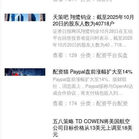
5连板，福建....
天策吧 翔鹭钨业：截至2025年10月
20日的股东人数为40718户
证券日报网讯翔鹭钨业10月28日在互动
平台回答投资者提问时表示，截至2025
年10月20日的股东人数为40，718
户。....
查看：
129
分类：
配资平台实盘
配资猫 Paypal盘前涨幅扩大至14%
Paypal盘前涨幅扩大至14%。据财联
社，消息面上，Paypal据称与OpenAI达
成合作协议，将支付钱包嵌入到
ChatGPT中。 文章来源：东方财富
查看：
174
分类：
配资平台配资
Choi....
五八策略 TD COWEN将美国航空
公司目标价格从13美元上调至18美
元