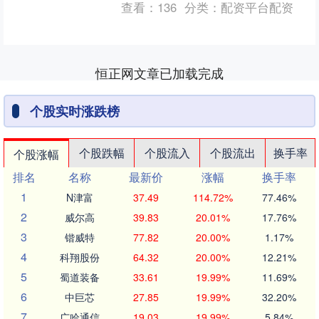
查看：
136
分类：
配资平台配资
民政策的抗议....
恒正网文章已加载完成
个股实时涨跌榜
个股跌幅
个股流入
个股流出
换手率
个股涨幅
排名
名称
最新价
涨幅
换手率
1
N津富
37.49
114.72%
77.46%
2
威尔高
39.83
20.01%
17.76%
3
锴威特
77.82
20.00%
1.17%
4
科翔股份
64.32
20.00%
12.21%
5
蜀道装备
33.61
19.99%
11.69%
6
中巨芯
27.85
19.99%
32.20%
7
广哈通信
19.03
19.99%
5.84%