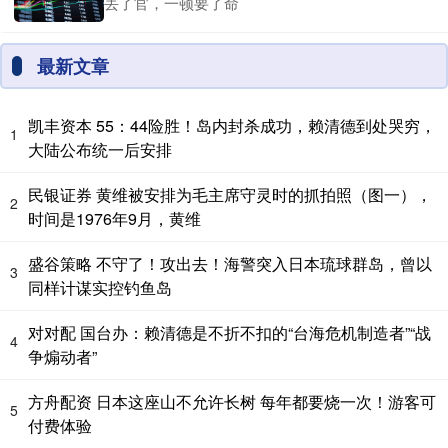
丢了官，一顿要了命
最新文章
凯丰资本 55：44险胜！岛内封杀成功，赖清德到处哭穷，
1
大陆公布统一后安排
民银证券 黄维被安排为毛主席守灵时的抓拍照（图一），
2
时间是1976年9月，黄维
盛谷策略 不守了！攻出去！海警突入日本琉球群岛，曾以
3
同样计谋实控钓鱼岛
对对配 国台办：赖清德是不折不扣的“台海危机制造者”“战
4
争煽动者”
方舟配资 日本这座山不允许长树 每年都要烧一次！游客可
5
付费体验