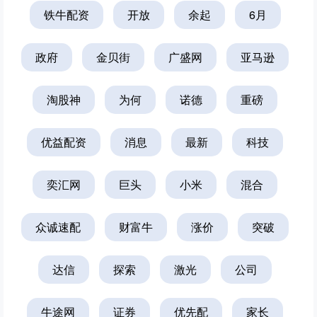
铁牛配资
开放
余起
6月
政府
金贝街
广盛网
亚马逊
淘股神
为何
诺德
重磅
优益配资
消息
最新
科技
奕汇网
巨头
小米
混合
众诚速配
财富牛
涨价
突破
达信
探索
激光
公司
牛途网
证券
优先配
家长