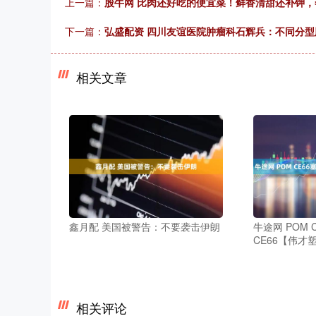
上一篇：
股牛网 比肉还好吃的便宜菜！鲜香清甜还补钾
下一篇：
弘盛配资 四川友谊医院肿瘤科石辉兵：不同分
相关文章
鑫月配 美国被警告：不要袭击伊朗
牛途网 POM 
CE66【伟才
相关评论