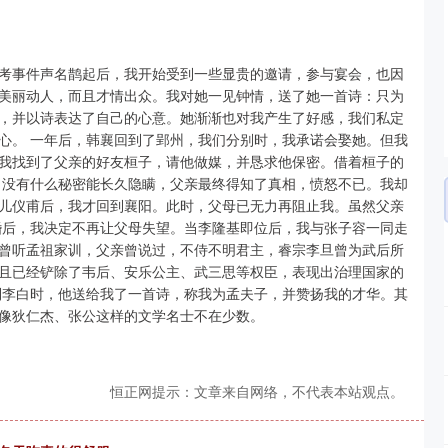
考事件声名鹊起后，我开始受到一些显贵的邀请，参与宴会，也因
美丽动人，而且才情出众。我对她一见钟情，送了她一首诗：只为
，并以诗表达了自己的心意。她渐渐也对我产生了好感，我们私定
心。 一年后，韩襄回到了郢州，我们分别时，我承诺会娶她。但我
我找到了父亲的好友桓子，请他做媒，并恳求他保密。借着桓子的
，没有什么秘密能长久隐瞒，父亲最终得知了真相，愤怒不已。我却
儿仪甫后，我才回到襄阳。此时，父母已无力再阻止我。虽然父亲
婚后，我决定不再让父母失望。当李隆基即位后，我与张子容一同走
曾听孟祖家训，父亲曾说过，不侍不明君主，睿宗李旦曾为武后所
且已经铲除了韦后、安乐公主、武三思等权臣，表现出治理国家的
到李白时，他送给我了一首诗，称我为孟夫子，并赞扬我的才华。其
像狄仁杰、张公这样的文学名士不在少数。
恒正网提示：文章来自网络，不代表本站观点。