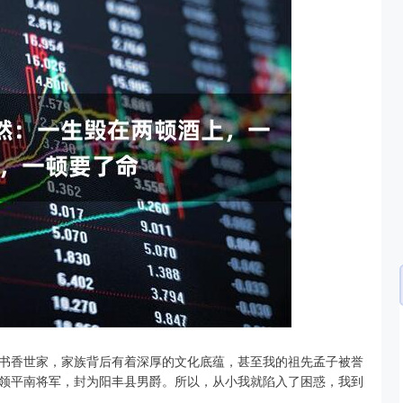
深证成指
14311.01
02%
200.89
1.42%
书香世家，家族背后有着深厚的文化底蕴，甚至我的祖先孟子被誉
领平南将军，封为阳丰县男爵。所以，从小我就陷入了困惑，我到