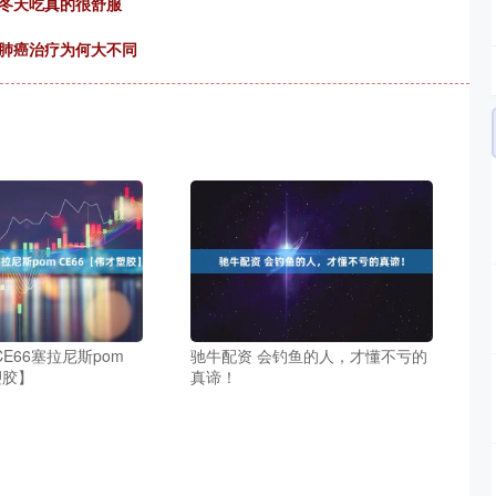
，冬天吃真的很舒服
型肺癌治疗为何大不同
CE66塞拉尼斯pom
驰牛配资 会钓鱼的人，才懂不亏的
塑胶】
真谛！