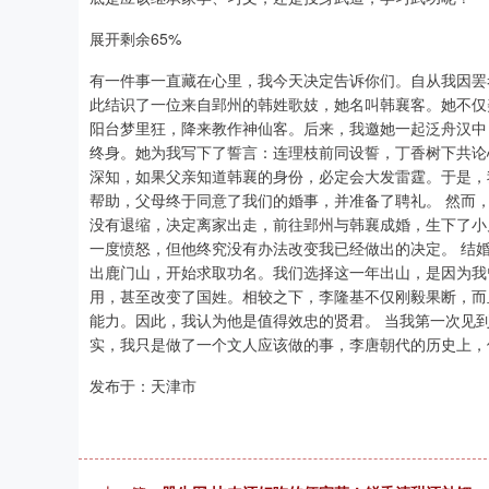
展开剩余65%
有一件事一直藏在心里，我今天决定告诉你们。自从我因罢
此结识了一位来自郢州的韩姓歌妓，她名叫韩襄客。她不仅
阳台梦里狂，降来教作神仙客。后来，我邀她一起泛舟汉中
终身。她为我写下了誓言：连理枝前同设誓，丁香树下共论
深知，如果父亲知道韩襄的身份，必定会大发雷霆。于是，
帮助，父母终于同意了我们的婚事，并准备了聘礼。 然而
没有退缩，决定离家出走，前往郢州与韩襄成婚，生下了小
一度愤怒，但他终究没有办法改变我已经做出的决定。 结
出鹿门山，开始求取功名。我们选择这一年出山，是因为我
用，甚至改变了国姓。相较之下，李隆基不仅刚毅果断，而
能力。因此，我认为他是值得效忠的贤君。 当我第一次见
实，我只是做了一个文人应该做的事，李唐朝代的历史上，
发布于：天津市