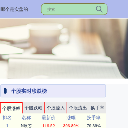
台哪个是实盘的
个股实时涨跌榜
个股跌幅
个股流入
个股流出
换手率
个股涨幅
排名
名称
最新价
涨幅
换手率
1
N展芯
116.52
396.89%
79.39%