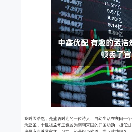
上证指数
3940.04
.40
2.13%
39.68
1.
我叫孟浩然，是盛唐时期的一位诗人。自幼生活在襄阳一个
为亚圣，十世祖孟怀玉也曾为南朝宋国的开国功勋，担任过
底是应该继承家学、习文，还是投身武道，学习武功呢？