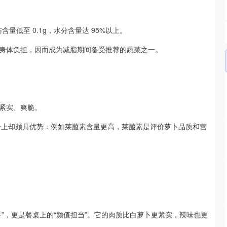
肪含量低至 0.1g，水分含量达 95%以上。
身体负担，因而成为减脂期间备受推荐的蔬菜之一。
紧实、爽脆。
成分上却颇具优势：例如莱菔素含量更高，莱菔素是评价萝卜品质和营
”，更是餐桌上的“颜值担当”。它的肉质比白萝卜更紧实，辣味也更