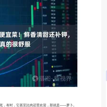
沪深300
4651.31
.24%
-6.85
-0.15%
笔，有时，它甚至比肉还受欢迎，那就是——萝卜。