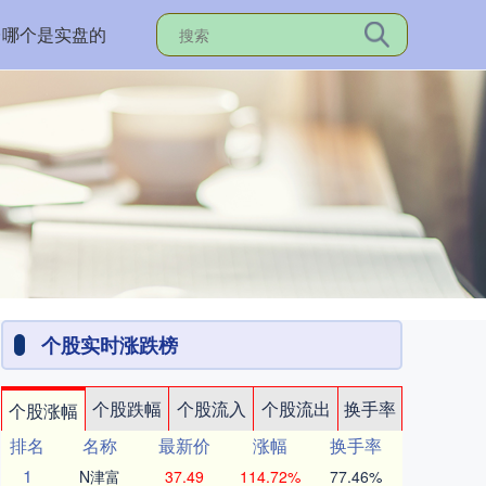
台哪个是实盘的
个股实时涨跌榜
个股跌幅
个股流入
个股流出
换手率
个股涨幅
排名
名称
最新价
涨幅
换手率
1
N津富
37.49
114.72%
77.46%