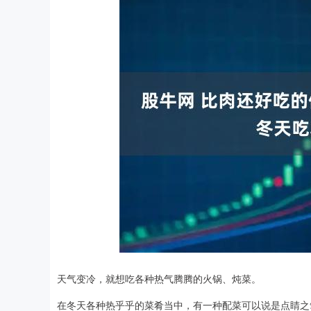
深证成指
14110.12
.92
0.57%
-34.08
-0
天气变冷，就想吃各种热气腾腾的火锅、炖菜。
在冬天各种热乎乎的菜肴当中，有一种配菜可以说是点睛之