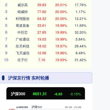
2
威尔高
39.83
20.01%
17.76%
3
锴威特
77.82
20.00%
1.17%
4
科翔股份
64.32
20.00%
12.21%
5
蜀道装备
33.61
19.99%
11.69%
6
中巨芯
27.85
19.99%
32.20%
7
广哈通信
19.03
19.99%
5.84%
8
欣天科技
18.02
19.97%
28.44%
9
飞天诚信
12.56
19.96%
8.49%
10
任子行
7.16
19.93%
31.42%
沪深京行情 实时轮播
北证50
1122.88
创
3.42
0.30%