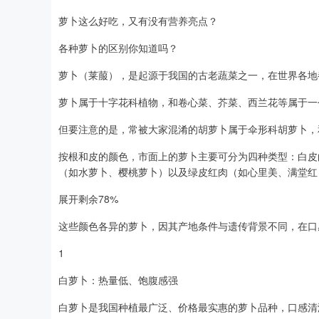
萝卜这么好吃，又有没有营养亮点？
各种萝卜的区别你知道吗？
萝卜（莱菔），是起源于我国的古老蔬菜之一，在世界各地
萝卜属于十字花科植物，和卷心菜、芥菜、西兰花等属于一
但要注意的是，常被大家混淆的胡萝卜属于伞形科胡萝卜，
按根和皮的颜色，市面上的萝卜主要可分为四种类型：白皮
（如水萝卜、樱桃萝卜）以及绿皮红肉（如心里美、满堂红
展开剩余78%
这些颜色各异的萝卜，因其产地条件与遗传背景不同，在口
1
白萝卜：热量低、饱腹感强
白萝卜是我国种植最广泛、价格最实惠的萝卜品种，口感清