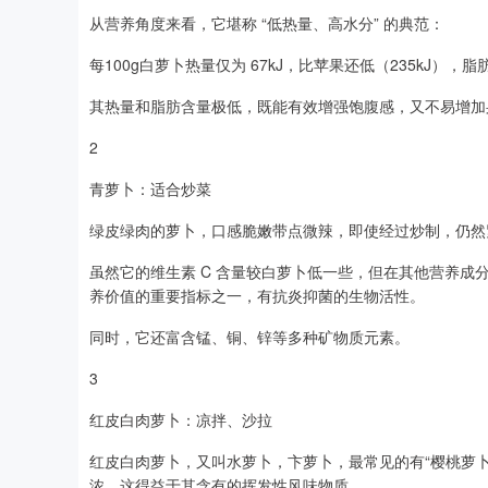
从营养角度来看，它堪称 “低热量、高水分” 的典范：
每100g白萝卜热量仅为 67kJ，比苹果还低（235kJ），脂
其热量和脂肪含量极低，既能有效增强饱腹感，又不易增加
2
青萝卜：适合炒菜
绿皮绿肉的萝卜，口感脆嫩带点微辣，即使经过炒制，仍然
虽然它的维生素 C 含量较白萝卜低一些，但在其他营养
养价值的重要指标之一，有抗炎抑菌的生物活性。
同时，它还富含锰、铜、锌等多种矿物质元素。
3
红皮白肉萝卜：凉拌、沙拉
红皮白肉萝卜，又叫水萝卜，卞萝卜，最常见的有“樱桃萝卜
浓，这得益于其含有的挥发性风味物质。