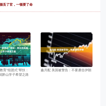
一顿丢了官，一顿要了命
教育“组团式”帮扶：
鑫月配 美国被警告：不要袭击伊朗
就黔山学子希望之路