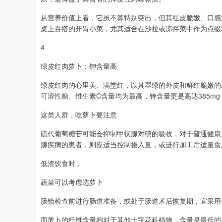
从营养价值上看，它虽不算特别突出，但其红皮脆嫩、口感
桌上百搭的开胃小菜，尤其适合在沙拉或凉拌菜中作为点缀
4
绿皮红肉萝卜：钾含量高
绿皮红肉的心里美、满堂红，以其翠绿的外皮和鲜红脆嫩的
可溶性糖、维生素C含量均为最高，钾含量更是高达385m
这类人群，吃萝卜要注意
硫代葡萄糖苷可能会抑制甲状腺对碘的吸收，对于普通健康
腺疾病的患者，则应适当控制摄入量，或进行加工后适量食
低渣饮食时，
蔬菜可以考虑选萝卜
肠镜检查前进行肠道准备，或处于肠道术后恢复期，宜采用
而萝卜的纤维含量相对于其他十字花科植物，含量是最低的