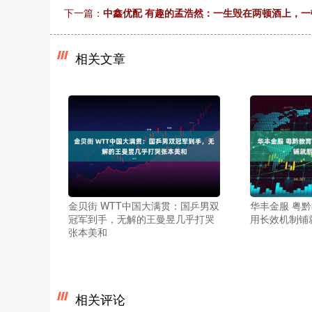
下一篇：
中鑫优配 有趣的孟浩然：一生毁在两顿酒上，
相关文章
金贝街 WTT中国大满贯：国乒男双
华丰金服 粤黔
冠军到手，无解的王曼昱几乎打哭
用长效机制铺
张本美和
相关评论