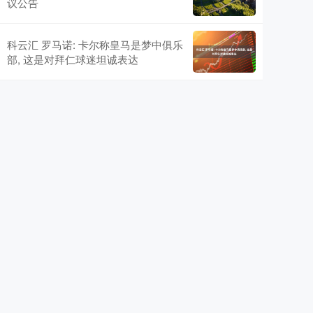
议公告
科云汇 罗马诺: 卡尔称皇马是梦中俱乐
部, 这是对拜仁球迷坦诚表达