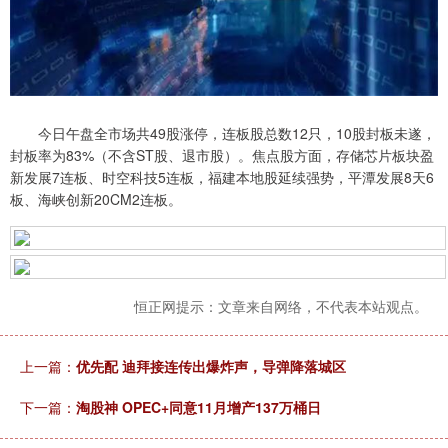
今日午盘全市场共49股涨停，连板股总数12只，10股封板未遂，
封板率为83%（不含ST股、退市股）。焦点股方面，存储芯片板块盈
新发展7连板、时空科技5连板，福建本地股延续强势，平潭发展8天6
板、海峡创新20CM2连板。
恒正网提示：文章来自网络，不代表本站观点。
上一篇：
优先配 迪拜接连传出爆炸声，导弹降落城区
下一篇：
淘股神 OPEC+同意11月增产137万桶日