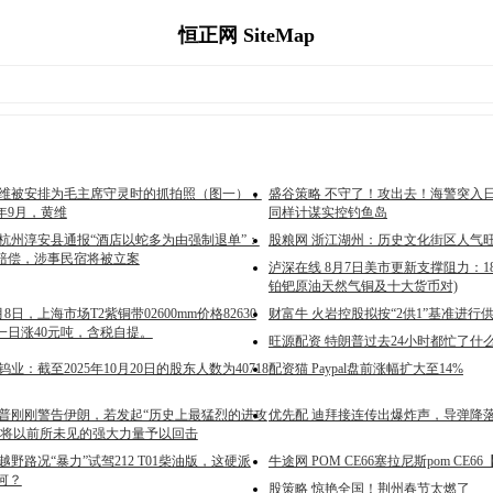
恒正网 SiteMap
黄维被安排为毛主席守灵时的抓拍照（图一），
盛谷策略 不守了！攻出去！海警突入
6年9月，黄维
同样计谋实控钓鱼岛
 杭州淳安县通报“酒店以蛇多为由强制退单”：
股粮网 浙江湖州：历史文化街区人气旺(
赔偿，涉事民宿将被立案
泸深在线 8月7日美市更新支撑阻力：1
铂钯原油天然气铜及十大货币对)
8日，上海市场T2紫铜带02600mm价格82630
财富牛 火岩控股拟按“2供1”基准进行
一日涨40元吨，含税自提。
旺源配资 特朗普过去24小时都忙了什么？（
钨业：截至2025年10月20日的股东人数为40718
配资猫 Paypal盘前涨幅扩大至14%
朗普刚刚警告伊朗，若发起“历史上最猛烈的进攻
优先配 迪拜接连传出爆炸声，导弹降
国将以前所未见的强大力量予以回击
越野路况“暴力”试驾212 T01柴油版，这硬派
牛途网 POM CE66塞拉尼斯pom CE
何？
股策略 惊艳全国！荆州春节太燃了