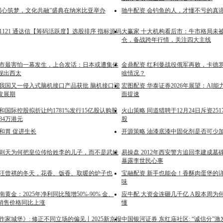
“同心筑梦，文化共融”盛典在纳米比亚举办
驰牛配资 会钓鱼的人，才懂不亏的真
251121 通达信【筹码活跃度】选股排序 指标源码
大赢家 十大机构看后市：牛市格局未
仓，备战跨年行情，关注四大主线
高市最害怕一幕发生，上合发话：日本或遭集体
金鼎配资 红利曼战役俄军再败，卡德
舰出西太
啥情况？
 我国又一侵入式脑机接口产品获批 脑机接口迎
宏图配资 华泰证券2026年展望：AI
发展期
面提速
和国际控股拟折让约1781%发行15亿股认购股
火山策略 同道猎聘于12月24日斥资251
84万港元
股
和胃 促进生长
开源策略 油漆底漆中固化剂是否可少
武则天为何把皇位传给姓李的儿子，而不是武姓
易操盘 2012年西安警方追回李建成墓
暴露李世民心事
 汪曾祺的冬天，花香、饭香、取暖的炉子也
宝融配资 新手也能会！香酥肉蛋堡的
味
南黄金：2025年净利同比预增50%-90% 金、
应牛配 大资金连砸几千亿 A股本周为
销售价格同比上涨
懂
作家城堡》: 修正不同立场的偏见丨2025新京报
中国银河证券 东红庙社区: “诚信分”激