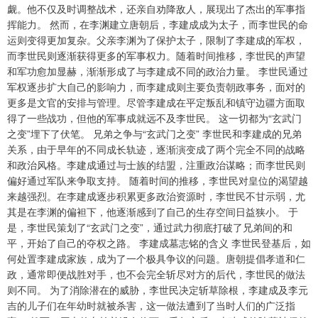
觑。他不仅及时调整战术，还亲自劝降敌人，展现出了杰出的军事指
挥能力。 然而，在李渊建立唐朝后，李建成成为太子，而李世民的命
运则变得更加复杂。父亲李渊为了保护太子，限制了李建成的军权，
而李世民则逐渐获得更多的军事权力。随着时间推移，李世民的声望
和军功愈加显赫，渐渐形成了与李建成不同的政治力量。 李世民通过
军权逐步扩大自己的影响力，而李建成则主要负责朝政事务，面对的
更多是文官的安排与管理。尽管李建成在平定叛乱和镇守边疆方面取
得了一些战功，但他的军事成就远不及李世民。 这一切都为“玄武门
之变”埋下了伏笔。 兄弟之争与“玄武门之变” 李世民和李建成的兄弟
关系，由于早年的不同成长轨迹，逐渐演变成了两个完全不同的战略
和政治风格。李建成通过与士族的结盟，注重政治谋略；而李世民则
偏好通过军队来争取支持。 随着时间的推移，李世民对皇位的渴望越
来越强烈。在李建成逐步积累更多政治资源时，李世民不甘示弱，尤
其是在李渊的偏袒下，他逐渐感到了自己的生存空间日益狭小。 于
是，李世民策划了“玄武门之变”，通过武力彻底打破了兄弟间的和
平，开始了自己的夺权之路。 李建成墓志铭的含义 李世民登基后，如
何处置李建成家族，成为了一个极具争议的问题。唐朝提倡孝道和仁
政，通常即便战胜对手，也不会完全斩尽对方的后代，李世民的做法
则不同。 为了消除潜在的威胁，李世民决定斩草除根，李建成及李元
吉的儿子们在年幼时就被杀害，这一做法遭到了当时人们的广泛指