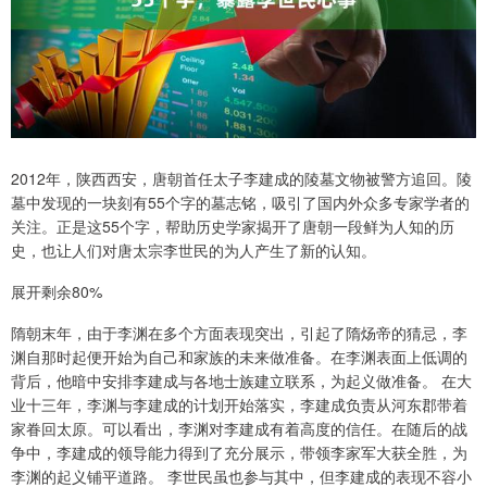
2012年，陕西西安，唐朝首任太子李建成的陵墓文物被警方追回。陵
墓中发现的一块刻有55个字的墓志铭，吸引了国内外众多专家学者的
关注。正是这55个字，帮助历史学家揭开了唐朝一段鲜为人知的历
史，也让人们对唐太宗李世民的为人产生了新的认知。
展开剩余80%
隋朝末年，由于李渊在多个方面表现突出，引起了隋炀帝的猜忌，李
渊自那时起便开始为自己和家族的未来做准备。在李渊表面上低调的
背后，他暗中安排李建成与各地士族建立联系，为起义做准备。 在大
业十三年，李渊与李建成的计划开始落实，李建成负责从河东郡带着
家眷回太原。可以看出，李渊对李建成有着高度的信任。在随后的战
争中，李建成的领导能力得到了充分展示，带领李家军大获全胜，为
李渊的起义铺平道路。 李世民虽也参与其中，但李建成的表现不容小