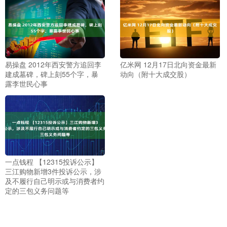
易操盘 2012年西安警方追回李
亿米网 12月17日北向资金最新
建成墓碑，碑上刻55个字，暴
动向（附十大成交股）
露李世民心事
一点钱程 【12315投诉公示】
三江购物新增3件投诉公示，涉
及不履行自己明示或与消费者约
定的三包义务问题等