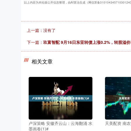
以上内容为本站据公开信息整理，由AI算法生成（网信算备3101043457103012
上一篇：没有了
下一篇：
玖富智配 9月16日东亚转债上涨0.2%，转股溢价率
相关文章
卢深策略 安徽齐云山：云海翻涌 水
天美配资 南农
墨画卷(1)#