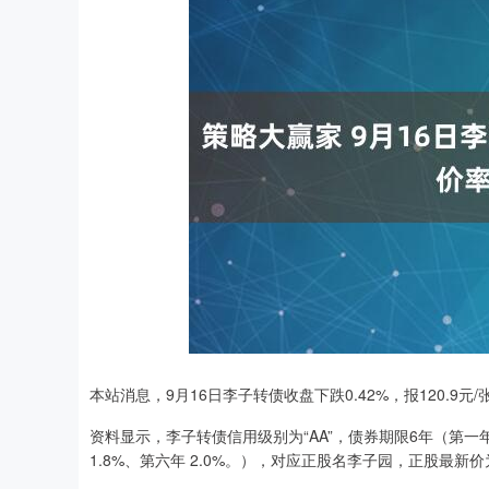
本站消息，9月16日李子转债收盘下跌0.42%，报120.9元/
深证成指
14311.01
.68
1.02%
200.89
1
资料显示，李子转债信用级别为“AA”，债券期限6年（第一年 0.
1.8%、第六年 2.0%。），对应正股名李子园，正股最新价为