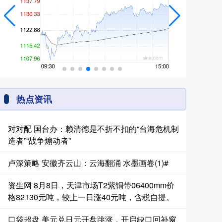
热点资讯
对对配 国台办：赖清德是不折不扣的“台海危机制
造者”“战争煽动者”
卢深策略 安徽齐云山：云海翻涌 水墨画卷(1)#
资生网 8月8日，天津市场T2紫铜带06400mm价
格82130元吨，较上一日涨40元吨，含税自提。
口袋超盘 美元兑日元开盘跳涨，开启缺口回补窗