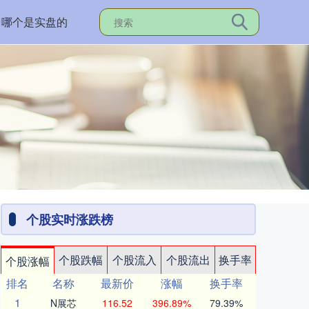
台哪个是实盘的
个股实时涨跌榜
个股跌幅
个股流入
个股流出
换手率
个股涨幅
排名
名称
最新价
涨幅
换手率
1
N展芯
116.52
396.89%
79.39%