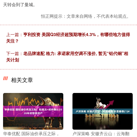
天转会到了曼城。
恒正网提示：文章来自网络，不代表本站观点。
上一篇：
亨利投资 美国Q3经济超预期增长4.3%，有哪些地方值得
关注？
下一篇：
老品牌速配 格力: 承诺家用空调不涨价, 暂无“铝代铜”相
关计划
相关文章
华泰优配 国际油价承压之际，
卢深策略 安徽齐云山：云海翻