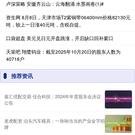
卢深策略 安徽齐云山：云海翻涌 水墨画卷(1)#
资生网 8月8日，天津市场T2紫铜带06400mm价格82130元
吨，较上一日涨40元吨，含税自提。
口袋超盘 美元兑日元开盘跳涨，开启缺口回补窗口
天策吧 翔鹭钨业：截至2025年10月20日的股东人数为
40718户
推荐资讯
嘉汇优配交易 佳合科技：2024年年度股东会决议
公告
老虎配资 泊头汽车模具：一块响当当的产业金字招
牌