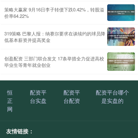
策略大赢家 9月16日李子转债下跌0.42%，转股溢
价率64.22%
319策略 巴黎人报：纳赛尔要求在谈续约的球员降
低基本薪资并提高奖金
创盈配资 三部门联合发文 17条举措全力促进高校
毕业生等青年就业创业
恒
配资平
配资平
配资平台哪个
正
台实盘
台配资
是实盘的
网
友情链接：