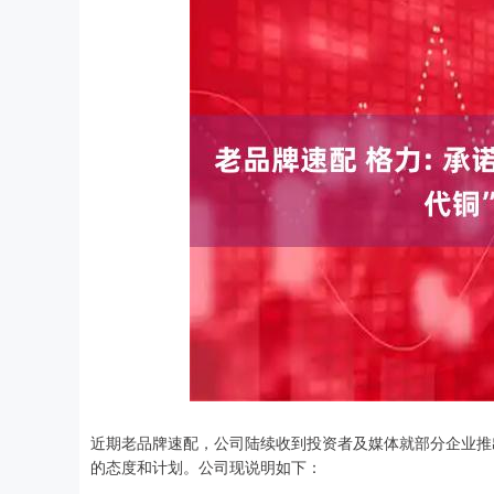
深证成指
14311.01
.68
1.02%
200.89
1
近期老品牌速配，公司陆续收到投资者及媒体就部分企业推
的态度和计划。公司现说明如下：