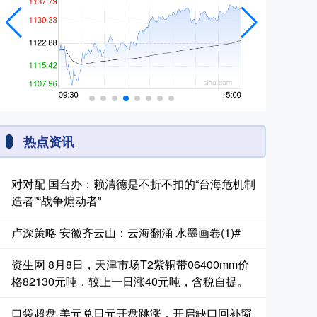
热点资讯
对对配 国台办：赖清德是不折不扣的“台海危机制
造者”“战争煽动者”
卢深策略 安徽齐云山：云海翻涌 水墨画卷(1)#
资生网 8月8日，天津市场T2紫铜带06400mm价
格82130元吨，较上一日涨40元吨，含税自提。
口袋超盘 美元兑日元开盘跳涨，开启缺口回补窗