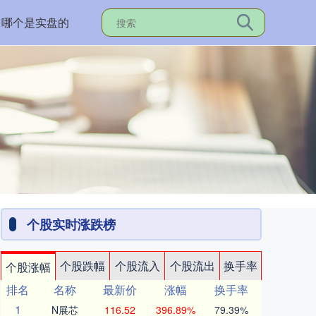
台哪个是实盘的
个股实时涨跌榜
个股跌幅
个股流入
个股流出
换手率
个股涨幅
排名
名称
最新价
涨幅
换手率
1
N展芯
116.52
396.89%
79.39%