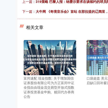
上一篇：
319策略 巴黎人报：纳赛尔要求在谈续约的球
下一篇：
大牛网 《奇境音乐会》首站 在那拉提的辽阔里
相关文章
富邦速配 现金指数: 关于增加国信
口袋超盘 美
证券股份有限公司为方正富邦中证
启缺口回补窗
全指自由现金流交易型开放式指数
证券投资基金申购、赎回代办券商
公告