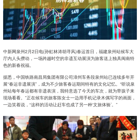
中新网泉州2月2日电(孙虹林涛胡寻风)春运首日，福建泉州站候车大
厅内人头攒动，一场跨越时空的非遗互动展演为旅客送上独具闽南特
色的新春祝福。
据悉，中国铁路南昌局集团有限公司漳州车务段泉州站已连续多年开
展“春运非遗展演”，成为不少旅客春运期间特有的文化记忆。“听说泉
州站每年春运都有非遗表演，我特意选了今天的车次，就为带孩子来
现场看看。”正在候车的旅客陈女士一边用手机记录木偶写字的画面，
一边笑着说，“这样的活动让赶车也成了另一种‘文旅体验’。”