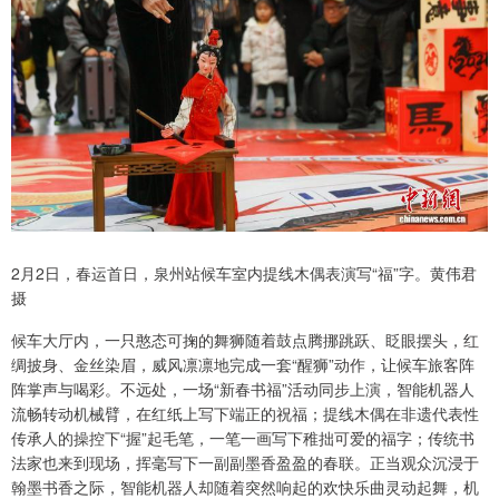
2月2日，春运首日，泉州站候车室内提线木偶表演写“福”字。黄伟君
摄
候车大厅内，一只憨态可掬的舞狮随着鼓点腾挪跳跃、眨眼摆头，红
绸披身、金丝染眉，威风凛凛地完成一套“醒狮”动作，让候车旅客阵
阵掌声与喝彩。不远处，一场“新春书福”活动同步上演，智能机器人
流畅转动机械臂，在红纸上写下端正的祝福；提线木偶在非遗代表性
传承人的操控下“握”起毛笔，一笔一画写下稚拙可爱的福字；传统书
法家也来到现场，挥毫写下一副副墨香盈盈的春联。正当观众沉浸于
翰墨书香之际，智能机器人却随着突然响起的欢快乐曲灵动起舞，机