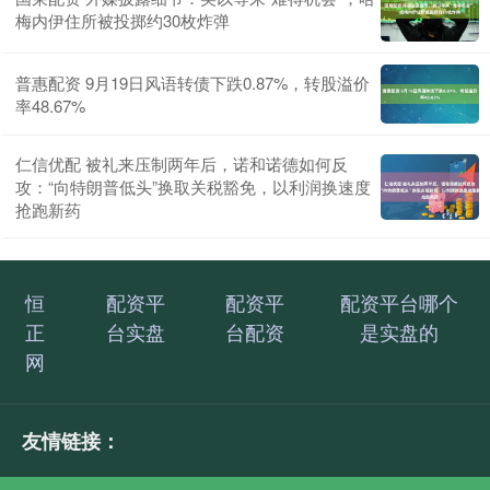
梅内伊住所被投掷约30枚炸弹
普惠配资 9月19日风语转债下跌0.87%，转股溢价
率48.67%
仁信优配 被礼来压制两年后，诺和诺德如何反
攻：“向特朗普低头”换取关税豁免，以利润换速度
抢跑新药
恒
配资平
配资平
配资平台哪个
正
台实盘
台配资
是实盘的
网
友情链接：