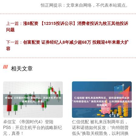
恒正网提示：文章来自网络，不代表本站观点。
上一篇：
涨8配资 【12315投诉公示】消费者投诉九牧王其他投诉
问题
下一篇：
创富配资 证券经纪人8年减少超68万 投顾迎4年来最大扩
容
相关文章
卓信宝 《帝国时代4》登陆
仁信优配 被礼来压制两年后，
PS5：开启主机平台的战略新纪
诺和诺德如何反攻：“向特朗普
元，真香！
低头”换取关税豁免，以利润换