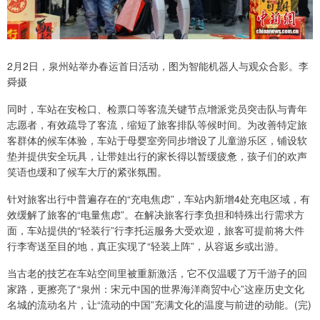
2月2日，泉州站举办春运首日活动，图为智能机器人与观众合影。李
舜摄
同时，车站在安检口、检票口等客流关键节点增派党员突击队与青年
志愿者，有效疏导了客流，缩短了旅客排队等候时间。为改善特定旅
客群体的候车体验，车站于母婴室旁同步增设了儿童游乐区，铺设软
垫并提供安全玩具，让带娃出行的家长得以暂缓疲惫，孩子们的欢声
笑语也缓和了候车大厅的紧张氛围。
针对旅客出行中普遍存在的“充电焦虑”，车站内新增4处充电区域，有
效缓解了旅客的“电量焦虑”。在解决旅客行李负担和特殊出行需求方
面，车站提供的“轻装行”行李托运服务大受欢迎，旅客可提前将大件
行李寄送至目的地，真正实现了“轻装上阵”，从容返乡或出游。
当古老的技艺在车站空间里被重新激活，它不仅温暖了万千游子的回
家路，更擦亮了“泉州：宋元中国的世界海洋商贸中心”这座历史文化
名城的流动名片，让“流动的中国”充满文化的温度与前进的动能。(完)