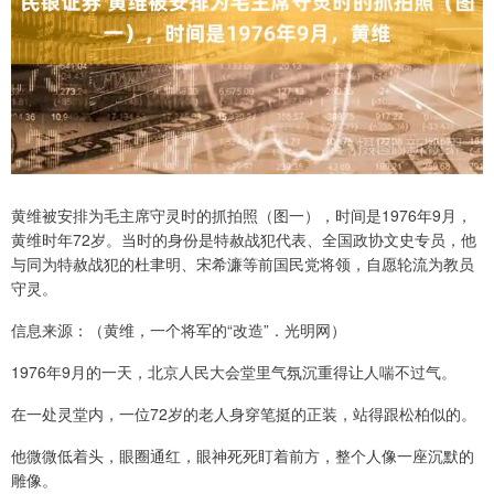
黄维被安排为毛主席守灵时的抓拍照（图一），时间是1976年9月，
黄维时年72岁。当时的身份是特赦战犯代表、全国政协文史专员，他
与同为特赦战犯的杜聿明、宋希濂等前国民党将领，自愿轮流为教员
守灵。
信息来源：（黄维，一个将军的“改造”．光明网）
1976年9月的一天，北京人民大会堂里气氛沉重得让人喘不过气。
在一处灵堂内，一位72岁的老人身穿笔挺的正装，站得跟松柏似的。
他微微低着头，眼圈通红，眼神死死盯着前方，整个人像一座沉默的
雕像。