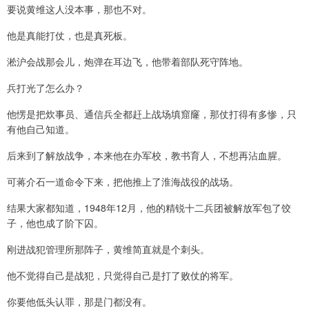
要说黄维这人没本事，那也不对。
他是真能打仗，也是真死板。
淞沪会战那会儿，炮弹在耳边飞，他带着部队死守阵地。
兵打光了怎么办？
他愣是把炊事员、通信兵全都赶上战场填窟窿，那仗打得有多惨，只
有他自己知道。
后来到了解放战争，本来他在办军校，教书育人，不想再沾血腥。
可蒋介石一道命令下来，把他推上了淮海战役的战场。
结果大家都知道，1948年12月，他的精锐十二兵团被解放军包了饺
子，他也成了阶下囚。
刚进战犯管理所那阵子，黄维简直就是个刺头。
他不觉得自己是战犯，只觉得自己是打了败仗的将军。
你要他低头认罪，那是门都没有。