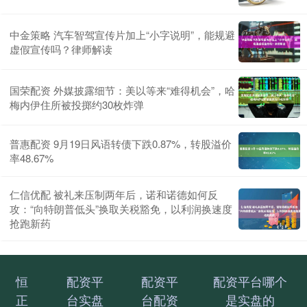
中金策略 汽车智驾宣传片加上“小字说明”，能规避
虚假宣传吗？律师解读
国荣配资 外媒披露细节：美以等来“难得机会”，哈
梅内伊住所被投掷约30枚炸弹
普惠配资 9月19日风语转债下跌0.87%，转股溢价
率48.67%
仁信优配 被礼来压制两年后，诺和诺德如何反
攻：“向特朗普低头”换取关税豁免，以利润换速度
抢跑新药
恒
配资平
配资平
配资平台哪个
正
台实盘
台配资
是实盘的