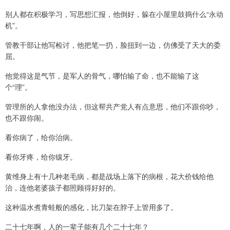
别人都在积极学习，写思想汇报，他倒好，躲在小屋里鼓捣什么“永动
机”。
管教干部让他写检讨，他把笔一扔，脸扭到一边，仿佛受了天大的委
屈。
他觉得这是气节，是军人的骨气，哪怕输了命，也不能输了这
个“理”。
管理所的人拿他没办法，但这帮共产党人有点意思，他们不跟你吵，
也不跟你闹。
看你病了，给你治病。
看你牙疼，给你镶牙。
黄维身上有十几种老毛病，都是战场上落下的病根，花大价钱给他
治，连他老婆孩子都照顾得好好的。
这种温水煮青蛙般的感化，比刀架在脖子上管用多了。
二十七年啊，人的一辈子能有几个二十七年？