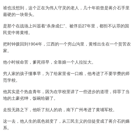
谁也没想到，这个正在为伟人守灵的老人，几十年前曾是蒋介石手里
最硬的一块骨头。
是那个在战场上叫嚣着“杀身成仁”、被俘后27年里，都拒不认罪的国
民党中将黄维。
把时钟拨回到1904年，江西的一个穷山沟里，黄维出生在一个贫苦农
家。
他小时候命苦，爹死得早，全靠娘一个人拉扯大。
穷人家的孩子懂事早，为了给家里省一口粮，他考进了不要学费的师
范学校。
他其实是个热血青年，因为在学校里讲了一些进步的道理，得罪了当
地的土豪劣绅，饭碗给砸了。
走投无路之下，他听了别人的劝，南下广州考进了黄埔军校。
这一去，他人生的底色就变了，从三民主义的信徒变成了蒋介石的嫡
系。