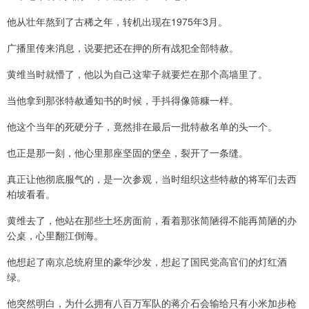
他从壮年熬到了古稀之年，转机出现在1975年3月。
广播里传来消息，说要把还在押的所有战犯全部特赦。
黄维当时就懵了，他以为自己这辈子就要烂在那个高墙里了。
当他拿到那张特赦通知书的时候，手抖得像筛糠一样。
他这个当年的死硬分子，竟然排在最后一批特赦名单的头一个。
也正是那一刻，他心里那座坚固的堡垒，裂开了一条缝。
真正让他彻底服气的，是一次参观，当时组织这些特赦的将军们去西
柏坡看看。
黄维去了，他站在那些土坯房面前，看着那张简陋得不能再简陋的办
公桌，心里翻江倒海。
他想起了南京总统府里的豪华沙发，想起了国民党高官们的灯红酒
绿。
他突然明白，为什么拥有八百万军队的蒋介石会输给只有小米加步枪