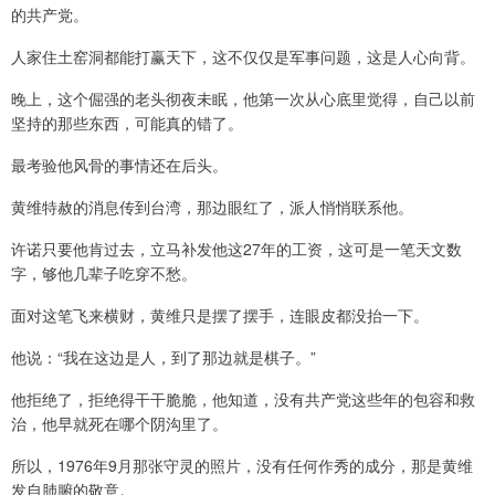
的共产党。
人家住土窑洞都能打赢天下，这不仅仅是军事问题，这是人心向背。
晚上，这个倔强的老头彻夜未眠，他第一次从心底里觉得，自己以前
坚持的那些东西，可能真的错了。
最考验他风骨的事情还在后头。
黄维特赦的消息传到台湾，那边眼红了，派人悄悄联系他。
许诺只要他肯过去，立马补发他这27年的工资，这可是一笔天文数
字，够他几辈子吃穿不愁。
面对这笔飞来横财，黄维只是摆了摆手，连眼皮都没抬一下。
他说：“我在这边是人，到了那边就是棋子。”
他拒绝了，拒绝得干干脆脆，他知道，没有共产党这些年的包容和救
治，他早就死在哪个阴沟里了。
所以，1976年9月那张守灵的照片，没有任何作秀的成分，那是黄维
发自肺腑的敬意。