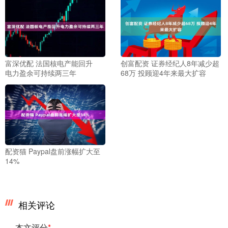
富深优配 法国核电产能回升
创富配资 证券经纪人8年减少超
电力盈余可持续两三年
68万 投顾迎4年来最大扩容
配资猫 Paypal盘前涨幅扩大至
14%
相关评论
本文评分
*