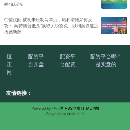
率48.67%
仁信优配 被礼来压制两年后，诺和诺德如何反
攻：“向特朗普低头”换取关税豁免，以利润换速度
抢跑新药
恒
配资平
配资平
配资平台哪个
正
台实盘
台配资
是实盘的
网
友情链接：
Powered by
恒正网
RSS地图
HTML地图
Copyright
© 2013-2025