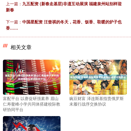
上一篇：
九五配资 (新春走基层)非遗互动展演 福建泉州站别样迎
新春
下一篇：
中国星配资 汪曾祺的冬天，花香、饭香、取暖的炉子也
香……
相关文章
富配平台 以赛促研强素养 眉山
豌豆财富 泽连斯基指责俄罗斯
仁寿鳌峰小学共同体搭建校际教
未履行战俘交换协议
研协同平台