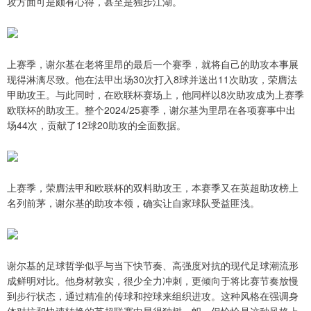
攻方面可是颇有心得，甚至是独步江湖。
上赛季，谢尔基在老将里昂的最后一个赛季，就将自己的助攻本事展
现得淋漓尽致。他在法甲出场30次打入8球并送出11次助攻，荣膺法
甲助攻王。与此同时，在欧联杯赛场上，他同样以8次助攻成为上赛季
欧联杯的助攻王。整个2024/25赛季，谢尔基为里昂在各项赛事中出
场44次，贡献了12球20助攻的全面数据。
上赛季，荣膺法甲和欧联杯的双料助攻王，本赛季又在英超助攻榜上
名列前茅，谢尔基的助攻本领，确实让自家球队受益匪浅。
谢尔基的足球哲学似乎与当下快节奏、高强度对抗的现代足球潮流形
成鲜明对比。他身材敦实，很少全力冲刺，更倾向于将比赛节奏放慢
到步行状态，通过精准的传球和控球来组织进攻。这种风格在强调身