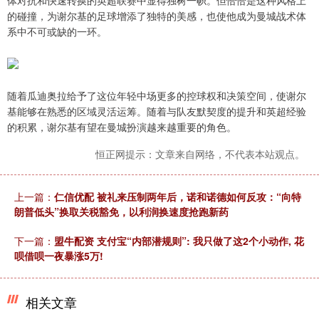
体对抗和快速转换的英超联赛中显得独树一帜。但恰恰是这种风格上
的碰撞，为谢尔基的足球增添了独特的美感，也使他成为曼城战术体
系中不可或缺的一环。
随着瓜迪奥拉给予了这位年轻中场更多的控球权和决策空间，使谢尔
基能够在熟悉的区域灵活运筹。随着与队友默契度的提升和英超经验
的积累，谢尔基有望在曼城扮演越来越重要的角色。
恒正网提示：文章来自网络，不代表本站观点。
上一篇：
仁信优配 被礼来压制两年后，诺和诺德如何反攻：“向特
朗普低头”换取关税豁免，以利润换速度抢跑新药
下一篇：
盟牛配资 支付宝“内部潜规则”: 我只做了这2个小动作, 花
呗借呗一夜暴涨5万!
相关文章