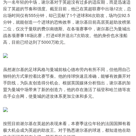
为一名年轻的中场，谢尔基对于英超没有过多的适应期，而是迅速适
应了英超的节奏和强度。截至目前，他已在英超联赛中出场12次，总
出场时间仅有555分钟，却已贡献了1个进球和6次助攻，场均仅92.5
分钟，就能创造一个进球的恐怖效率，谢尔基目前高居英超助攻榜第
二位，仅次于曼联的费尔南德斯。在各项赛事中，谢尔基已为曼城出
战各项赛事18场比赛，打进4球并送出7次助攻。他的身价也水涨船
高，目前已经达到了5000万欧元。
虽然谢尔基的足球风格与曼城前核心德布劳内有所不同，但他用自己
独特的方式掌控着比赛节奏。他的传球快速且准确，能够有效撕开对
手防线，为队友创造得分机会。根据英国媒体分析指出，谢尔基的加
盟为曼城中场带来了新的创造力，他的存在激活了福登和哈兰德等攻
击手众合网，使曼城的进攻体系更加立体和多元。
按照目前谢尔基在英超的表现来看，本赛季这位年轻的法国国脚有着
极大机会成为英超的助攻王。对于熟悉谢尔基的球迷，都知道他在助