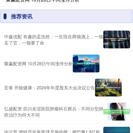
推荐资讯
中鑫优配 有趣的孟浩然：一生毁在两顿酒上，一顿
丢了官，一顿要了命
聚赢配资网 10月28日午间涨停分析
宏泰 开能健康：2024年年度股东大会决议公告
弘盛配资 四川友谊医院肿瘤科石辉兵：不同分型肺
癌治疗为何大不同
中证所 德转历史免签球员身价榜：姆巴佩1.8亿欧