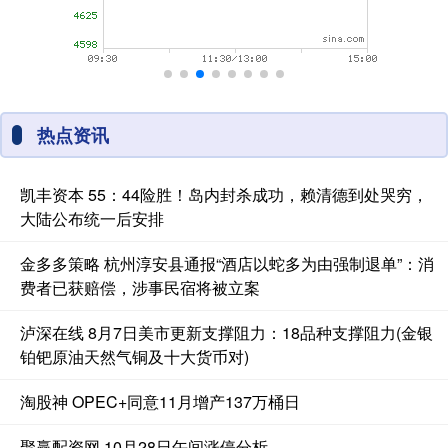
热点资讯
凯丰资本 55：44险胜！岛内封杀成功，赖清德到处哭穷，
大陆公布统一后安排
金多多策略 杭州淳安县通报“酒店以蛇多为由强制退单”：消
费者已获赔偿，涉事民宿将被立案
泸深在线 8月7日美市更新支撑阻力：18品种支撑阻力(金银
铂钯原油天然气铜及十大货币对)
淘股神 OPEC+同意11月增产137万桶日
聚赢配资网 10月28日午间涨停分析