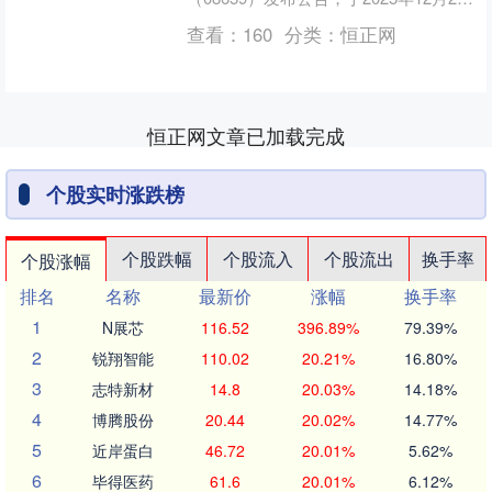
日，本公司与魏国春（订购人A）及阮
查看：
160
分类：
恒正网
世....
恒正网文章已加载完成
个股实时涨跌榜
个股跌幅
个股流入
个股流出
换手率
个股涨幅
排名
名称
最新价
涨幅
换手率
1
N展芯
116.52
396.89%
79.39%
2
锐翔智能
110.02
20.21%
16.80%
3
志特新材
14.8
20.03%
14.18%
4
博腾股份
20.44
20.02%
14.77%
5
近岸蛋白
46.72
20.01%
5.62%
6
毕得医药
61.6
20.01%
6.12%