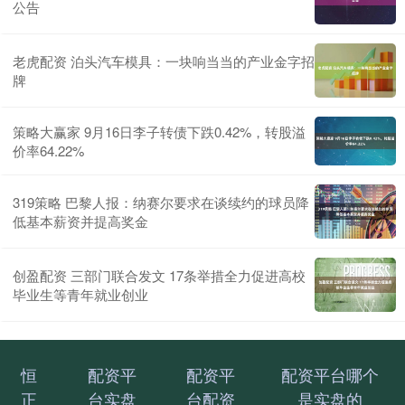
公告
老虎配资 泊头汽车模具：一块响当当的产业金字招
牌
策略大赢家 9月16日李子转债下跌0.42%，转股溢
价率64.22%
319策略 巴黎人报：纳赛尔要求在谈续约的球员降
低基本薪资并提高奖金
创盈配资 三部门联合发文 17条举措全力促进高校
毕业生等青年就业创业
恒
配资平
配资平
配资平台哪个
正
台实盘
台配资
是实盘的