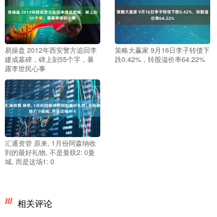
易操盘 2012年西安警方追回李
策略大赢家 9月16日李子转债下
建成墓碑，碑上刻55个字，暴
跌0.42%，转股溢价率64.22%
露李世民心事
汇通资管 原来, 1月份阿森纳收
到的最好礼物, 不是曼联2: 0曼
城, 而是这场1: 0
相关评论