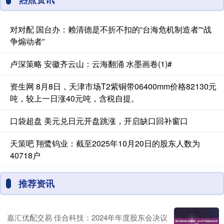
对对配 国台办：赖清德是不折不扣的“台海危机制造者”“战
争煽动者”
卢深策略 安徽齐云山：云海翻涌 水墨画卷(1)#
资生网 8月8日，天津市场T2紫铜带06400mm价格82130元
吨，较上一日涨40元吨，含税自提。
口袋超盘 美元兑日元开盘跳涨，开启缺口回补窗口
天策吧 翔鹭钨业：截至2025年10月20日的股东人数为
40718户
推荐资讯
嘉汇优配交易 佳合科技：2024年年度股东会决议