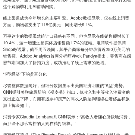
这个购物季利用AI辅助网购。
线上渠道成为今年增长的主要引擎。Adobe数据显示，仅在线上消费
方面，购物者支出了118亿美元，同比增长9.1%。
万事达卡的数据虽然统计口径略有不同，但也显示在线销售额增长了
10.4%，这一增速远超实体店销售额1.7%的涨幅。电商软件提供商
Shopify透露，截至周五晚间，其平台商家每分钟录得近280万美元的
销售额。Adobe Analytics首席分析师Vivek Pandya指出，零售商在感
恩节期间加大了折扣力度，成功推动了线上需求的激增。
“K型经济”下的贫富分化
尽管整体数据向好，但细分数据显示出美国经济明显的“K型”走势。
CNN援引美联储最新的《褐皮书》指出，低收入和中等收入消费者的
支出正在下降，而拥有股票和房产的高收入阶层则继续在奢侈品和旅
游上挥金如土。
消费专家Claudia Lombana对CNN表示：“高收入者随心所欲地消费，
而那些不那么富裕的人则在精打细算。”
撰写经济简报《The Pinpoint Press》的Rick Newman分析认为，考