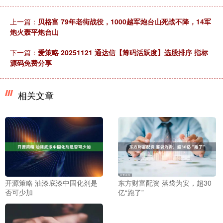
上一篇：
贝格富 79年老街战役，1000越军炮台山死战不降，14军
炮火轰平炮台山
下一篇：
爱策略 20251121 通达信【筹码活跃度】选股排序 指标
源码免费分享
相关文章
开源策略 油漆底漆中固化剂是
东方财富配资 落袋为安，超30
否可少加
亿“跑了”