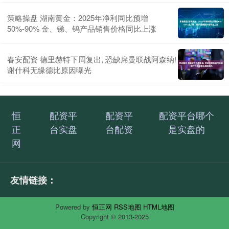
策略操盘 湖南黄金：2025年净利同比预增
50%-90% 金、锑、钨产品销售价格同比上涨
春安配资 德里赫特下周复出, 恐缺席曼联战阿森纳!
谢什科无缘德比原因曝光
恒
配资平
配资平
配资平台哪个
正
台实盘
台配资
是实盘的
网
友情链接：
Powered by
恒正网
RSS地图
HTML地图
Copyright
© 2013-2025