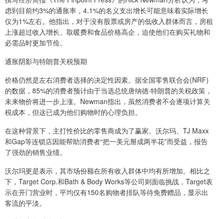
虑到目前约3%的通胀率，4.1%的名义支出增长可能意味着实际增长
仅为1%左右。他指出，对于没有股票或房产的低收入群体而言，房租
上涨超过收入增长、取暖费和食品价格高企，迫使他们在购买礼物和
必需品时更加节俭。
通胀阴影与特朗普关税预期
价格仍然是左右消费者选择的决定性因素。据全国零售联合会(NRF)
的数据，85%的消费者预计由于当选总统唐纳德·特朗普的关税政策，
未来物价将进一步上涨。Newman指出，虽然消费者不会逐项计算关
税成本，但这已成为他们购物时的心理负担。
在这种背景下，主打性价比的零售商成为了赢家。沃尔玛、TJ Maxx
和Gap等连锁店因能帮助消费者“把一美元掰成两半花”而受益，报告
了强劲的销售业绩。
沃尔玛更是表示，其市场份额在所有收入群体中均有所增加。相比之
下，Target Corp.和Bath & Body Works等公司则面临挑战，Target表
示在开门营业时，平均仅有150名购物者排队等待免费赠品，显示出
客流的平淡。