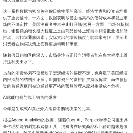
这一系列数据为密切关注假日购物季的高管、经济学家和投资者均提
供了重要信号。一方面，数据表明尽管面临高昂的借贷成本和就业市
场的不确定性，美国消费者并未停止打开钱包;另一方面，市场分析指
出，销售额的增长很大程度上是由商品价格上涨而非销售数量增加所
推动。若扣除通胀因素，实际支出的增长幅度可能非常有限，显示出
消费者在购买决策上变得更加精明和审慎。
随着假日购物季的深入，市场关注点正转向消费者能在多大程度上维
持这种支出水平。
当前的消费格局不仅反映了宏观经济的摇摆不定，也突显了美国经济
内部深刻的结构性矛盾，即拥有资产的富裕阶层持续挥霍，而依赖薪
资的普通家庭则被迫通过更严格的预算管理来应对生活成本危机。
AI赋能电商与线上销售的爆发
今年是生成式AI真正介入消费者购物决策的元年。
根据Adobe Analytics的数据，随着OpenAI、Perplexity等公司推出具
备代理功能的浏览和购物工具，消费者在研究商品和比价时越来越依
赖AI技术。除了AI流量暴增600%外，约48%的受访消费者表示计划在