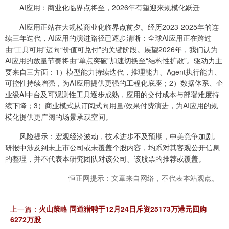
AI应用：商业化临界点将至，2026年有望迎来规模化跃迁
AI应用正站在大规模商业化临界点前夕。经历2023-2025年的连
续三年迭代，AI应用的演进路径已逐步清晰：全球AI应用正在跨过
由“工具可用”迈向“价值可兑付”的关键阶段。展望2026年，我们认为
AI应用的放量节奏将由“单点突破”加速切换至“结构性扩散”。驱动力主
要来自三方面：1）模型能力持续迭代，推理能力、Agent执行能力、
可控性持续增强，为AI应用提供更强的工程化底座；2）数据体系、企
业级AI中台及可观测性工具逐步成熟，应用的交付成本与部署难度持
续下降；3）商业模式从订阅式向用量/效果付费演进，为AI应用的规
模化提供更广阔的场景承载空间。
风险提示：宏观经济波动，技术进步不及预期，中美竞争加剧。
研报中涉及到未上市公司或未覆盖个股内容，均系对其客观公开信息
的整理，并不代表本研究团队对该公司、该股票的推荐或覆盖。
恒正网提示：文章来自网络，不代表本站观点。
上一篇：
火山策略 同道猎聘于12月24日斥资25173万港元回购
6272万股