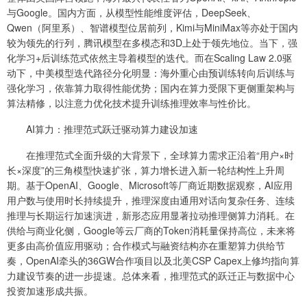
与Google。国内方面，从模型性能维度评估，DeepSeek、
Qwen（阿里系）、智谱模型位居前列，Kimi与MiniMax等亦处于国内
较为领先的行列，腾讯模型在多模态和3D上处于领先地位。当下，强
化学习+后训练范式依然主导着模型的迭代。而在Scaling Law 2.0驱
动下，中美模型迭代路径分化明显：海外重心由预训练转向后训练与
强化学习，依靠算力取得性能优势；国内在算力受限下更侧重架构与
算法精修，以注意力优化技术提升训练推理效率与性价比。
AI算力：推理范式跃迁驱动算力建设加速
在推理范式全面升级的大背景下，全球算力需求正沿着“用户×时
长×深度”的三角模型快速扩张，算力增长进入新一轮结构性上升周
期。基于OpenAI、Google、Microsoft等厂商近期数据观察，AI应用
用户数与使用时长持续提升，推理深度由通用对话向复杂任务、连续
推理与长期运行加速演进，新形态应用显著拉动推理侧算力消耗。在
供给与商业化侧，Google等云厂商的Token消耗量保持高位，未来将
更多由高价值应用驱动；合作模式与融资结构亦在重塑算力供给节
奏，OpenAI牵头的36GW合作项目以及北美CSP Capex上修均指向算
力建设节奏的进一步提速。总体来看，推理范式的跃迁正与数据中心
投资加速形成共振。