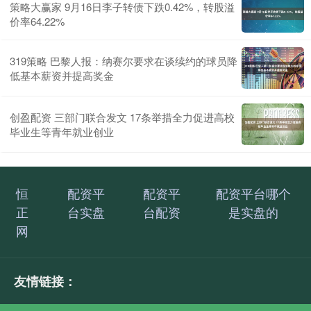
策略大赢家 9月16日李子转债下跌0.42%，转股溢
价率64.22%
319策略 巴黎人报：纳赛尔要求在谈续约的球员降
低基本薪资并提高奖金
创盈配资 三部门联合发文 17条举措全力促进高校
毕业生等青年就业创业
恒
配资平
配资平
配资平台哪个
正
台实盘
台配资
是实盘的
网
友情链接：