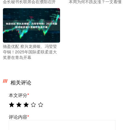
会长秘书长联席会在濮阳召开
本周为何不跌反涨？一文看懂
驰盈优配 察兴龙摘银、冯莹莹
夺铜！2025年国际柔联柔道大
奖赛在青岛开幕
相关评论
本文评分
*
评论内容
*