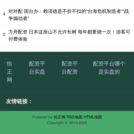
对对配 国台办：赖清德是不折不扣的“台海危机制造者”“战
4
争煽动者”
方舟配资 日本这座山不允许长树 每年都要烧一次！游客可
5
付费体验
恒
配资平
配资平
配资平台哪个
正
台实盘
台配资
是实盘的
网
友情链接：
Powered by
恒正网
RSS地图
HTML地图
Copyright
© 2013-2025