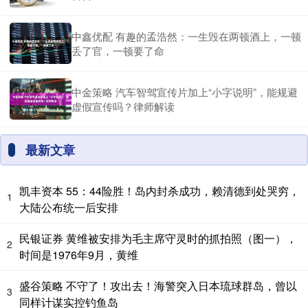
中鑫优配 有趣的孟浩然：一生毁在两顿酒上，一顿
丢了官，一顿要了命
中金策略 汽车智驾宣传片加上“小字说明”，能规避
虚假宣传吗？律师解读
最新文章
凯丰资本 55：44险胜！岛内封杀成功，赖清德到处哭穷，
1
大陆公布统一后安排
民银证券 黄维被安排为毛主席守灵时的抓拍照（图一），
2
时间是1976年9月，黄维
盛谷策略 不守了！攻出去！海警突入日本琉球群岛，曾以
3
同样计谋实控钓鱼岛