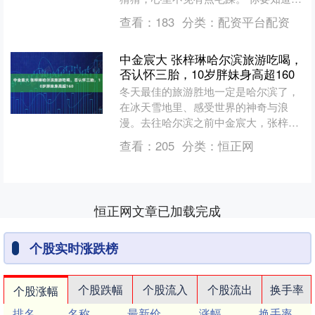
现在整个国际政治的焦点就是中俄联手
查看：
183
分类：
配资平台配资
压制老美，老美的实力慢....
中金宸大 张梓琳哈尔滨旅游吃喝，
否认怀三胎，10岁胖妹身高超160
冬天最佳的旅游胜地一定是哈尔滨了，
在冰天雪地里、感受世界的神奇与浪
漫。去往哈尔滨之前中金宸大，张梓琳
也和普通人一样做了攻略，不至于到了
查看：
205
分类：
恒正网
之后两眼一抹黑。 结婚后张....
恒正网文章已加载完成
个股实时涨跌榜
个股跌幅
个股流入
个股流出
换手率
个股涨幅
排名
名称
最新价
涨幅
换手率