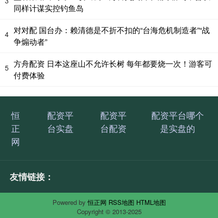
3
同样计谋实控钓鱼岛
对对配 国台办：赖清德是不折不扣的“台海危机制造者”“战
4
争煽动者”
方舟配资 日本这座山不允许长树 每年都要烧一次！游客可
5
付费体验
恒
配资平
配资平
配资平台哪个
正
台实盘
台配资
是实盘的
网
友情链接：
Powered by
恒正网
RSS地图
HTML地图
Copyright
© 2013-2025