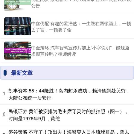
公告
中鑫优配 有趣的孟浩然：一生毁在两顿酒上，一顿
丢了官，一顿要了命
中金策略 汽车智驾宣传片加上“小字说明”，能规避
虚假宣传吗？律师解读
最新文章
凯丰资本 55：44险胜！岛内封杀成功，赖清德到处哭穷，
1
大陆公布统一后安排
民银证券 黄维被安排为毛主席守灵时的抓拍照（图一），
2
时间是1976年9月，黄维
盛谷策略 不守了！攻出去！海警突入日本琉球群岛，曾以