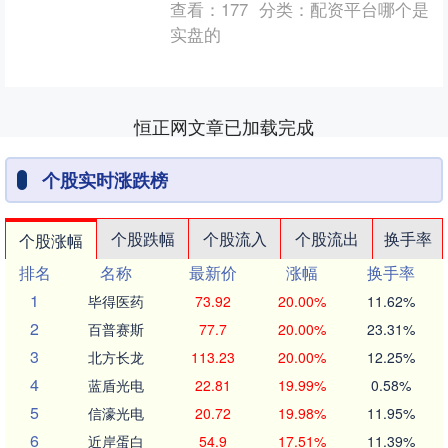
查看：
177
分类：
配资平台哪个是
实盘的
恒正网文章已加载完成
个股实时涨跌榜
个股跌幅
个股流入
个股流出
换手率
个股涨幅
排名
名称
最新价
涨幅
换手率
1
毕得医药
73.92
20.00%
11.62%
2
百普赛斯
77.7
20.00%
23.31%
3
北方长龙
113.23
20.00%
12.25%
4
蓝盾光电
22.81
19.99%
0.58%
5
信濠光电
20.72
19.98%
11.95%
6
近岸蛋白
54.9
17.51%
11.39%