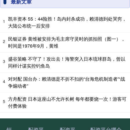
最新文章
凯丰资本 55：44险胜！岛内封杀成功，赖清德到处哭穷，
1
大陆公布统一后安排
民银证券 黄维被安排为毛主席守灵时的抓拍照（图一），
2
时间是1976年9月，黄维
盛谷策略 不守了！攻出去！海警突入日本琉球群岛，曾以
3
同样计谋实控钓鱼岛
对对配 国台办：赖清德是不折不扣的“台海危机制造者”“战
4
争煽动者”
方舟配资 日本这座山不允许长树 每年都要烧一次！游客可
5
付费体验
恒
配资平
配资平
配资平台哪个