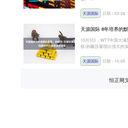
天源国际
日期：03-24
天源国际 8年培养的
10月3日，WTT中国大
钦/孙颖莎展现出强大的实
上证指数
3940.04
.40
2.13%
39.68
1.
天源国际
日期：10-05
恒正网