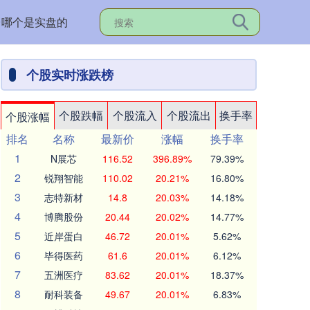
台哪个是实盘的
个股实时涨跌榜
个股跌幅
个股流入
个股流出
换手率
个股涨幅
排名
名称
最新价
涨幅
换手率
1
N展芯
116.52
396.89%
79.39%
2
锐翔智能
110.02
20.21%
16.80%
3
志特新材
14.8
20.03%
14.18%
4
博腾股份
20.44
20.02%
14.77%
5
近岸蛋白
46.72
20.01%
5.62%
6
毕得医药
61.6
20.01%
6.12%
7
五洲医疗
83.62
20.01%
18.37%
8
耐科装备
49.67
20.01%
6.83%