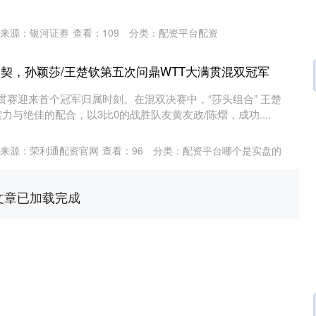
来源：银河证券
查看：
109
分类：
配资平台配资
默契，孙颖莎/王楚钦第五次问鼎WTT大满贯混双冠军
满贯赛迎来首个冠军归属时刻。在混双决赛中，“莎头组合” 王楚
力与绝佳的配合，以3比0的战胜队友黄友政/陈熠，成功....
深证成指
14311.01
02%
200.89
1.42%
来源：荣利通配资官网
查看：
96
分类：
配资平台哪个是实盘的
文章已加载完成