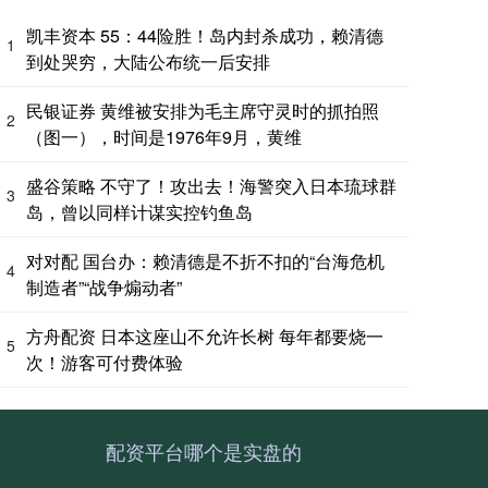
凯丰资本 55：44险胜！岛内封杀成功，赖清德
1
到处哭穷，大陆公布统一后安排
民银证券 黄维被安排为毛主席守灵时的抓拍照
2
（图一），时间是1976年9月，黄维
盛谷策略 不守了！攻出去！海警突入日本琉球群
3
岛，曾以同样计谋实控钓鱼岛
对对配 国台办：赖清德是不折不扣的“台海危机
4
制造者”“战争煽动者”
方舟配资 日本这座山不允许长树 每年都要烧一
5
次！游客可付费体验
配资平台哪个是实盘的