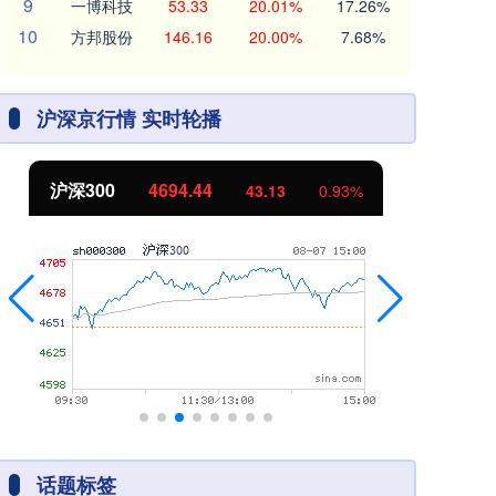
9
一博科技
53.33
20.01%
17.26%
10
方邦股份
146.16
20.00%
7.68%
沪深京行情 实时轮播
沪深300
4694.44
北
43.13
0.93%
话题标签