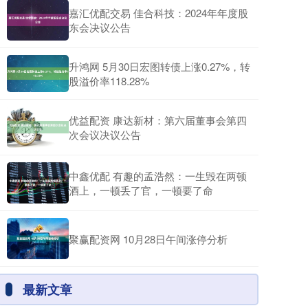
嘉汇优配交易 佳合科技：2024年年度股
东会决议公告
升鸿网 5月30日宏图转债上涨0.27%，转
股溢价率118.28%
优益配资 康达新材：第六届董事会第四
次会议决议公告
中鑫优配 有趣的孟浩然：一生毁在两顿
酒上，一顿丢了官，一顿要了命
聚赢配资网 10月28日午间涨停分析
最新文章