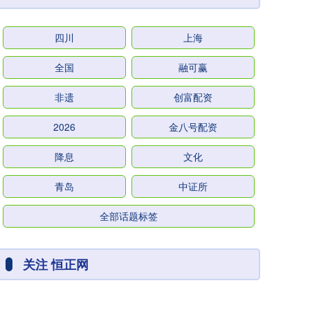
四川
上海
全国
融可赢
非遗
创富配资
2026
金八号配资
降息
文化
青岛
中证所
全部话题标签
关注 恒正网