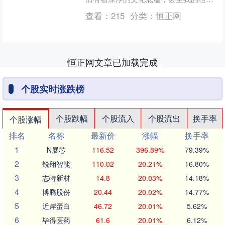
孟子被誉为亚圣，十世祖孟怀玉也曾为
查看：
215
分类：
恒正网
南朝宋国的开国功勋，担任....
恒正网文章已加载完成
个股实时涨跌榜
个股跌幅
个股流入
个股流出
换手率
个股涨幅
排名
名称
最新价
涨幅
换手率
1
N展芯
116.52
396.89%
79.39%
2
锐翔智能
110.02
20.21%
16.80%
3
志特新材
14.8
20.03%
14.18%
4
博腾股份
20.44
20.02%
14.77%
5
近岸蛋白
46.72
20.01%
5.62%
6
毕得医药
61.6
20.01%
6.12%