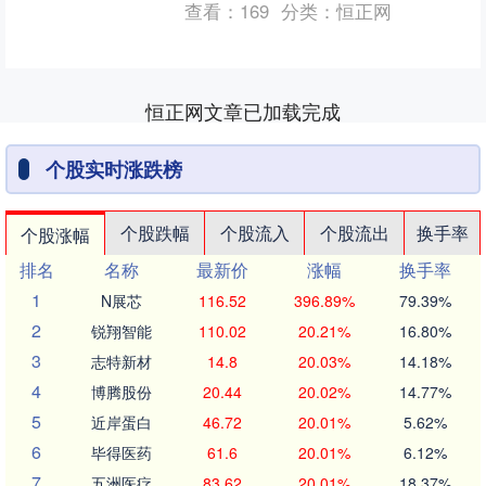
查看：
169
分类：
恒正网
鱼群的大小、觅食习惯，再....
恒正网文章已加载完成
个股实时涨跌榜
个股跌幅
个股流入
个股流出
换手率
个股涨幅
排名
名称
最新价
涨幅
换手率
1
N展芯
116.52
396.89%
79.39%
2
锐翔智能
110.02
20.21%
16.80%
3
志特新材
14.8
20.03%
14.18%
4
博腾股份
20.44
20.02%
14.77%
5
近岸蛋白
46.72
20.01%
5.62%
6
毕得医药
61.6
20.01%
6.12%
7
五洲医疗
83.62
20.01%
18.37%