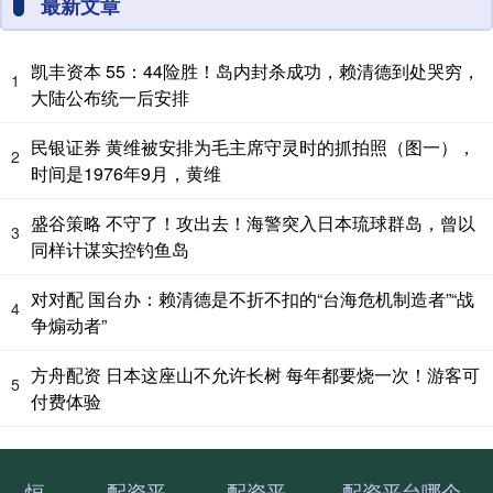
最新文章
凯丰资本 55：44险胜！岛内封杀成功，赖清德到处哭穷，
1
大陆公布统一后安排
民银证券 黄维被安排为毛主席守灵时的抓拍照（图一），
2
时间是1976年9月，黄维
盛谷策略 不守了！攻出去！海警突入日本琉球群岛，曾以
3
同样计谋实控钓鱼岛
对对配 国台办：赖清德是不折不扣的“台海危机制造者”“战
4
争煽动者”
方舟配资 日本这座山不允许长树 每年都要烧一次！游客可
5
付费体验
恒
配资平
配资平
配资平台哪个