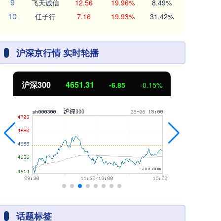
9
飞天诚信
12.56
19.96%
8.49%
10
任子行
7.16
19.93%
31.42%
沪深京行情 实时轮播
北证50
1122.88
3.42
0.30%
话题标签