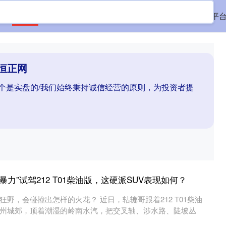
首页
恒正网
配资平台实盘
配资平台配资
配资平
恒正网
哪个是实盘的/我们始终秉持诚信经营的原则，为投资者提
暴力”试驾212 T01柴油版，这硬派SUV表现如何？
野，会碰撞出怎样的火花？ 近日，轱辘哥跟着212 T01柴油
州城郊，顶着潮湿的岭南水汽，把交叉轴、涉水路、陡坡丛