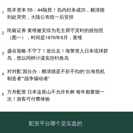
凯丰资本 55：44险胜！岛内封杀成功，赖清德
1
到处哭穷，大陆公布统一后安排
民银证券 黄维被安排为毛主席守灵时的抓拍照
2
（图一），时间是1976年9月，黄维
盛谷策略 不守了！攻出去！海警突入日本琉球群
3
岛，曾以同样计谋实控钓鱼岛
对对配 国台办：赖清德是不折不扣的“台海危机
4
制造者”“战争煽动者”
方舟配资 日本这座山不允许长树 每年都要烧一
5
次！游客可付费体验
配资平台哪个是实盘的