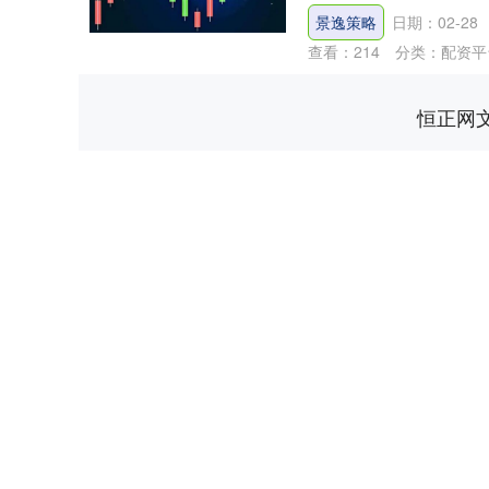
景逸策略
日期：02-28
查看：
214
分类：
配资平
恒正网
深证成指
14110.12
21.92
0.57%
-34.08