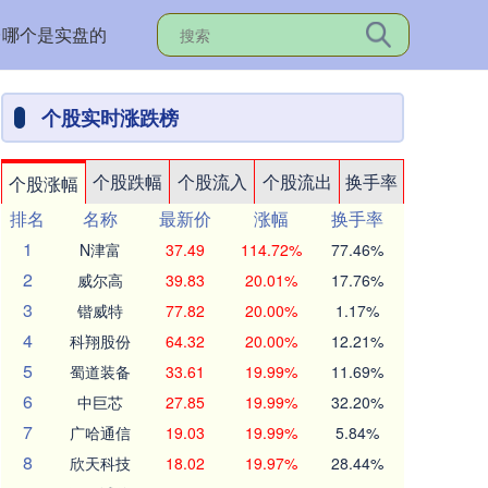
台哪个是实盘的
个股实时涨跌榜
个股跌幅
个股流入
个股流出
换手率
个股涨幅
排名
名称
最新价
涨幅
换手率
1
N津富
37.49
114.72%
77.46%
2
威尔高
39.83
20.01%
17.76%
3
锴威特
77.82
20.00%
1.17%
4
科翔股份
64.32
20.00%
12.21%
5
蜀道装备
33.61
19.99%
11.69%
6
中巨芯
27.85
19.99%
32.20%
7
广哈通信
19.03
19.99%
5.84%
8
欣天科技
18.02
19.97%
28.44%