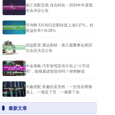
嘉汇优配交易 佳合科技：2024年年度股
东会决议公告
升鸿网 5月30日宏图转债上涨0.27%，转
股溢价率118.28%
优益配资 康达新材：第六届董事会第四
次会议决议公告
中金策略 汽车智驾宣传片加上“小字说
明”，能规避虚假宣传吗？律师解读
中鑫优配 有趣的孟浩然：一生毁在两顿
酒上，一顿丢了官，一顿要了命
最新文章