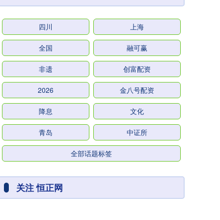
四川
上海
全国
融可赢
非遗
创富配资
2026
金八号配资
降息
文化
青岛
中证所
全部话题标签
关注 恒正网