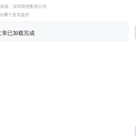
来源：深圳期货配资公司
台哪个是实盘的
文章已加载完成
沪深300
4651.31
-0.24%
-6.85
-0.15%