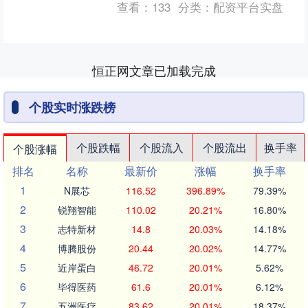
查看：
133
分类：
配资平台实盘
将拐头下跌； ....
恒正网文章已加载完成
个股实时涨跌榜
个股跌幅
个股流入
个股流出
换手率
个股涨幅
排名
名称
最新价
涨幅
换手率
1
N展芯
116.52
396.89%
79.39%
2
锐翔智能
110.02
20.21%
16.80%
3
志特新材
14.8
20.03%
14.18%
4
博腾股份
20.44
20.02%
14.77%
5
近岸蛋白
46.72
20.01%
5.62%
6
毕得医药
61.6
20.01%
6.12%
7
五洲医疗
83.62
20.01%
18.37%