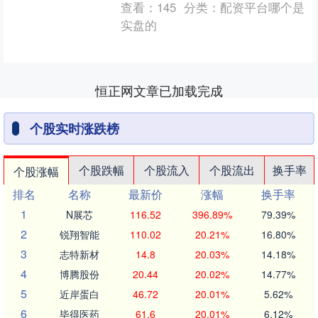
查看：
145
分类：
配资平台哪个是
用。 2.热锅热油，放....
实盘的
恒正网文章已加载完成
个股实时涨跌榜
个股跌幅
个股流入
个股流出
换手率
个股涨幅
排名
名称
最新价
涨幅
换手率
1
N展芯
116.52
396.89%
79.39%
2
锐翔智能
110.02
20.21%
16.80%
3
志特新材
14.8
20.03%
14.18%
4
博腾股份
20.44
20.02%
14.77%
5
近岸蛋白
46.72
20.01%
5.62%
6
毕得医药
61.6
20.01%
6.12%