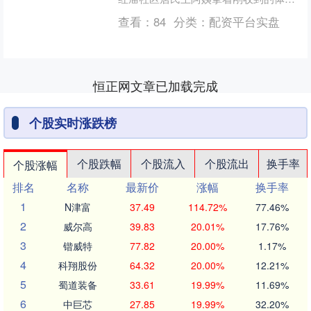
报告高兴地说道。近年来，社区积极探
查看：
84
分类：
配资平台实盘
索“信用+”基层治理....
恒正网文章已加载完成
个股实时涨跌榜
个股跌幅
个股流入
个股流出
换手率
个股涨幅
排名
名称
最新价
涨幅
换手率
1
N津富
37.49
114.72%
77.46%
2
威尔高
39.83
20.01%
17.76%
3
锴威特
77.82
20.00%
1.17%
4
科翔股份
64.32
20.00%
12.21%
5
蜀道装备
33.61
19.99%
11.69%
6
中巨芯
27.85
19.99%
32.20%