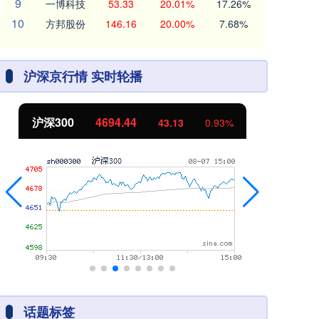
9
一博科技
53.33
20.01%
17.26%
10
方邦股份
146.16
20.00%
7.68%
沪深京行情 实时轮播
沪深300
4694.44
北
43.13
0.93%
话题标签