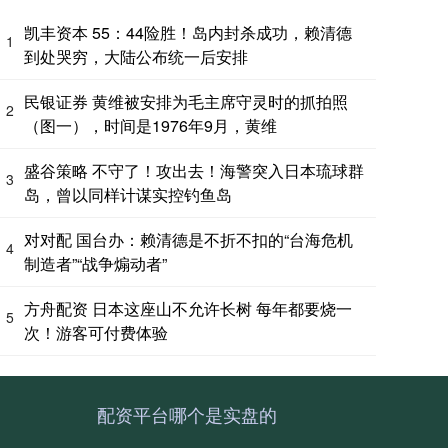
凯丰资本 55：44险胜！岛内封杀成功，赖清德
1
到处哭穷，大陆公布统一后安排
民银证券 黄维被安排为毛主席守灵时的抓拍照
2
（图一），时间是1976年9月，黄维
盛谷策略 不守了！攻出去！海警突入日本琉球群
3
岛，曾以同样计谋实控钓鱼岛
对对配 国台办：赖清德是不折不扣的“台海危机
4
制造者”“战争煽动者”
方舟配资 日本这座山不允许长树 每年都要烧一
5
次！游客可付费体验
配资平台哪个是实盘的