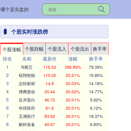
台哪个是实盘的
个股实时涨跌榜
个股跌幅
个股流入
个股流出
换手率
个股涨幅
排名
名称
最新价
涨幅
换手率
1
N展芯
116.52
396.89%
79.39%
2
锐翔智能
110.02
20.21%
16.80%
3
志特新材
14.8
20.03%
14.18%
4
博腾股份
20.44
20.02%
14.77%
5
近岸蛋白
46.72
20.01%
5.62%
6
毕得医药
61.6
20.01%
6.12%
7
五洲医疗
83.62
20.01%
18.37%
8
耐科装备
49.67
20.01%
6.83%