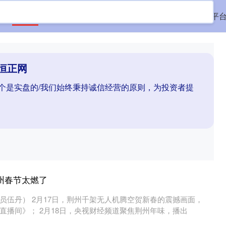
首页
恒正网
配资平台实盘
配资平台配资
配资平
恒正网
哪个是实盘的/我们始终秉持诚信经营的原则，为投资者提
州春节太燃了
员伍丹） 2月17日，荆州千架无人机腾空贺新春的震撼画面，
直播间》； 2月18日，央视财经频道聚焦荆州年味，播出