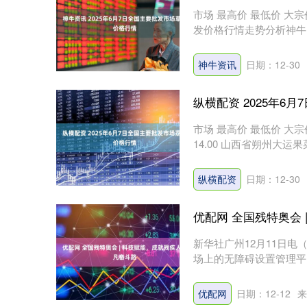
市场 最高价 最低价 大宗价 
发价格行情走势分析神牛资
神牛资讯
日期：12-30
纵横配资 2025年6
市场 最高价 最低价 大宗
14.00 山西省朔州大运果菜批
纵横配资
日期：12-30
优配网 全国残特奥会
新华社广州12月11日
场上的无障碍设置管理平
转....
优配网
日期：12-12
来