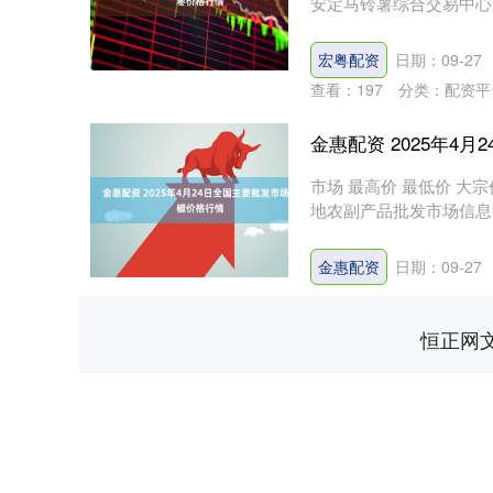
安定马铃薯综合交易中心 9.00 
宏粤配资
日期：09-27
查看：
197
分类：
配资平
金惠配资 2025年4
市场 最高价 最低价 大宗价
地农副产品批发市场信息中心 4.4
金惠配资
日期：09-27
恒正网