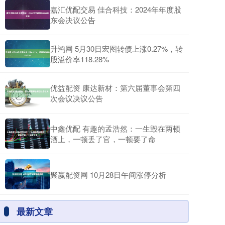
嘉汇优配交易 佳合科技：2024年年度股
东会决议公告
升鸿网 5月30日宏图转债上涨0.27%，转
股溢价率118.28%
优益配资 康达新材：第六届董事会第四
次会议决议公告
中鑫优配 有趣的孟浩然：一生毁在两顿
酒上，一顿丢了官，一顿要了命
聚赢配资网 10月28日午间涨停分析
最新文章