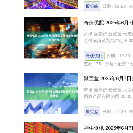
股策略
日期：02-26
来
奇侠优配 2025年6
市场 最高价 最低价 大宗价 
金钟河蔬菜贸易中心 6.00 3.
上证指数
3940.04
.40
2.13%
39.68
1.
奇侠优配
日期：12-30
查看：
75
分类：
配资平
聚宝盆 2025年6月
市场 最高价 最低价 大宗价 
西农产品有限公司 20.00 10.0
聚宝盆
日期：12-30
来
神牛资讯 2025年6