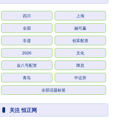
四川
上海
全国
融可赢
非遗
创富配资
2026
文化
金八号配资
降息
青岛
中证所
全部话题标签
关注 恒正网