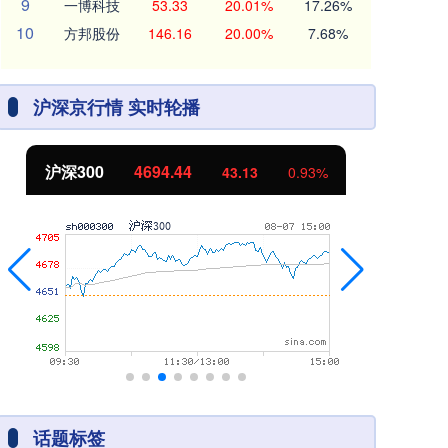
9
一博科技
53.33
20.01%
17.26%
10
方邦股份
146.16
20.00%
7.68%
沪深京行情 实时轮播
沪深300
4694.44
北
43.13
0.93%
话题标签