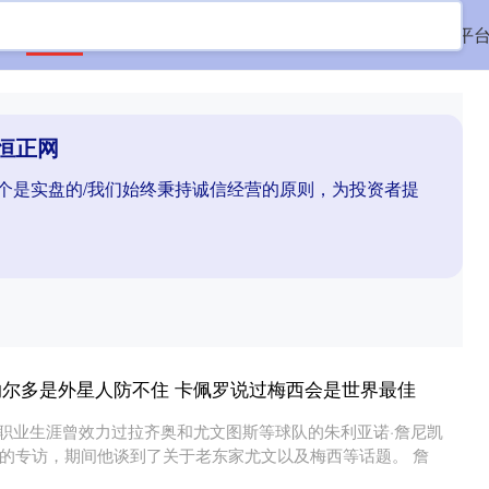
首页
恒正网
配资平台实盘
配资平台配资
配资平
恒正网
哪个是实盘的/我们始终秉持诚信经营的原则，为投资者提
罗纳尔多是外星人防不住 卡佩罗说过梅西会是世界最佳
日讯职业生涯曾效力过拉齐奥和尤文图斯等球队的朱利亚诺·詹尼凯
的专访，期间他谈到了关于老东家尤文以及梅西等话题。 詹