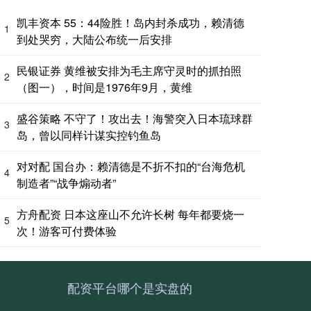
凯丰资本 55：44险胜！岛内封杀成功，赖清德
1
到处哭穷，大陆公布统一后安排
民银证券 黄维被安排为毛主席守灵时的抓拍照
2
（图一），时间是1976年9月，黄维
盛谷策略 不守了！攻出去！海警突入日本琉球群
3
岛，曾以同样计谋实控钓鱼岛
对对配 国台办：赖清德是不折不扣的“台海危机
4
制造者”“战争煽动者”
方舟配资 日本这座山不允许长树 每年都要烧一
5
次！游客可付费体验
配资平台哪个是实盘的