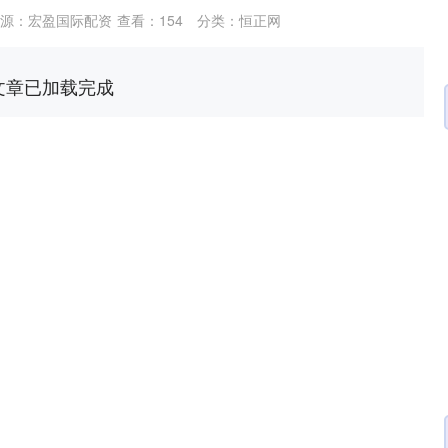
源：宏盈国际配资
查看：
154
分类：
恒正网
文章已加载完成
深证成指
14311.01
02%
200.89
1.42%