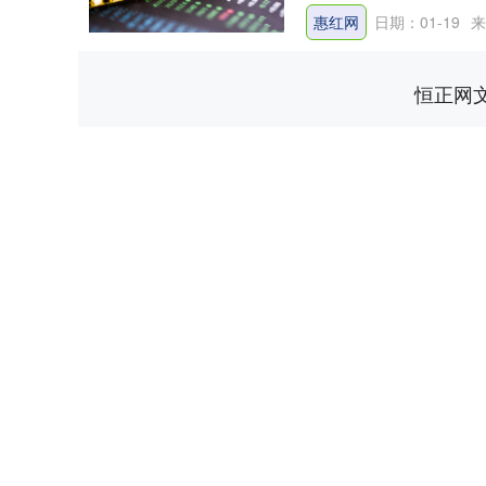
惠红网
日期：01-19
来
恒正网
上证指数
3940.04
.40
2.13%
39.68
1.