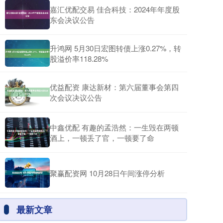
嘉汇优配交易 佳合科技：2024年年度股
东会决议公告
升鸿网 5月30日宏图转债上涨0.27%，转
股溢价率118.28%
优益配资 康达新材：第六届董事会第四
次会议决议公告
中鑫优配 有趣的孟浩然：一生毁在两顿
酒上，一顿丢了官，一顿要了命
聚赢配资网 10月28日午间涨停分析
最新文章