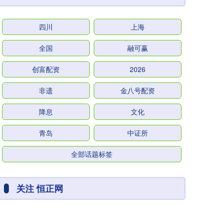
四川
上海
全国
融可赢
创富配资
2026
非遗
金八号配资
降息
文化
青岛
中证所
全部话题标签
关注 恒正网