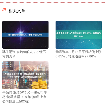
相关文章
驰牛配资 会钓鱼的人，才懂不
华霖资本 9月16日平煤转债上涨
亏的真谛！
0.85%，转股溢价率27.86%
牛融网 业绩好转 又一波公司即
将“摘星摘帽”！今年“摘帽”上市
公司数量已超20家